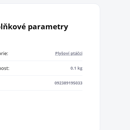
lňkové parametry
rie
:
Plyšoví ptáčci
ost
:
0.1 kg
092389195033