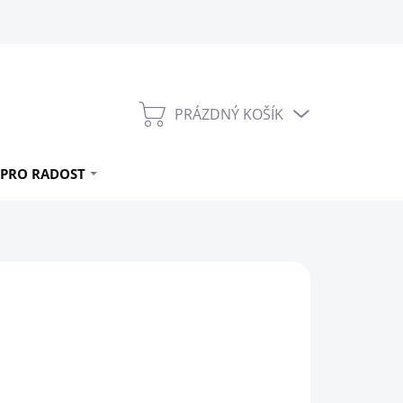
PRÁZDNÝ KOŠÍK
NÁKUPNÍ
KOŠÍK
PRO RADOST