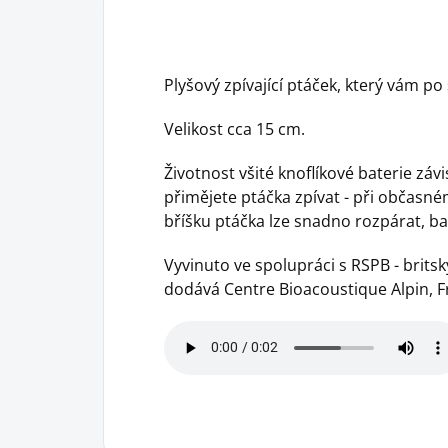
Plyšový zpívající ptáček, který vám po
Velikost cca 15 cm.
Životnost všité knoflíkové baterie závis
přimějete ptáčka zpívat - při občasném
bříšku ptáčka lze snadno rozpárat, bat
Vyvinuto ve spolupráci s RSPB - brit
dodává Centre Bioacoustique Alpin, F