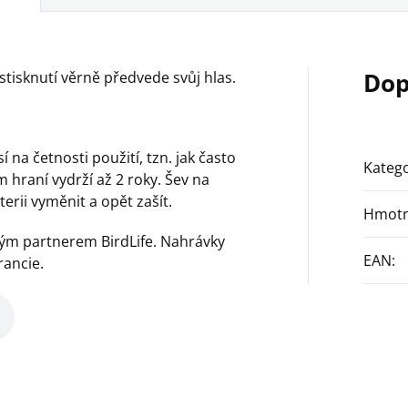
Dop
 stisknutí věrně předvede svůj hlas.
í na četnosti použití, tzn. jak často
Katego
 hraní vydrží až 2 roky. Šev na
erii vyměnit a opět zašít.
Hmotn
ským partnerem BirdLife. Nahrávky
EAN
:
rancie.