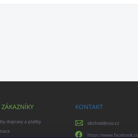
 ZÁKAZNÍKY
KONTAKT
by dopravy a platby
obchod
@
cso.cz
mace
https://www.facebook.