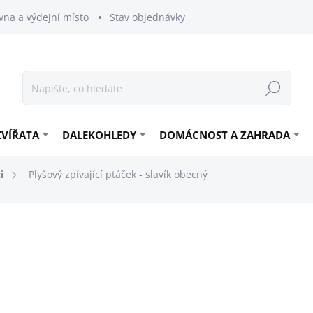
vna a výdejní místo
Stav objednávky
Hledat
ZVÍŘATA
DALEKOHLEDY
DOMÁCNOST A ZAHRADA
i
Plyšový zpívající ptáček - slavík obecný
299 Kč
247,11 Kč bez DPH
Měrná
SKLADEM
cena: