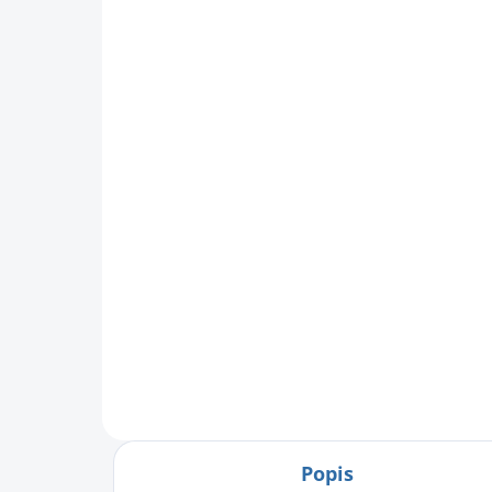
SKLADEM
Plyšový ptáček -
člunozobec africký
337 Kč
278,51 Kč bez DPH
Do košíku
Popis