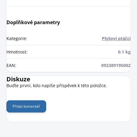
Doplňkové parametry
Kategorie
:
Plyšoví ptáčci
Hmotnost
:
0.1 kg
EAN
:
092389195002
Diskuze
Buďte první, kdo napíše příspěvek k této položce.
Přidat komentář