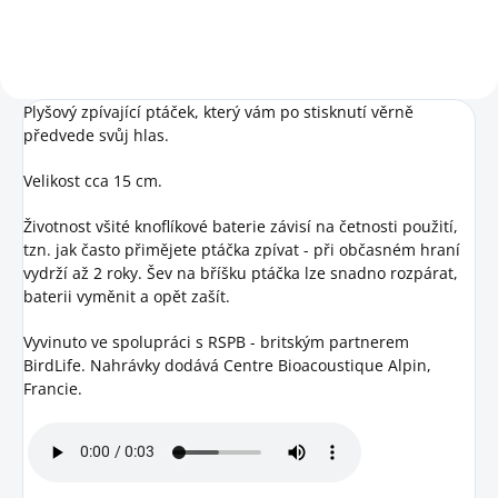
Plyšový zpívající ptáček, který vám po stisknutí věrně
předvede svůj hlas.
Velikost cca 15 cm.
Životnost všité knoflíkové baterie závisí na četnosti použití,
tzn. jak často přimějete ptáčka zpívat - při občasném hraní
vydrží až 2 roky. Šev na bříšku ptáčka lze snadno rozpárat,
baterii vyměnit a opět zašít.
Vyvinuto ve spolupráci s RSPB - britským partnerem
BirdLife. Nahrávky dodává Centre Bioacoustique Alpin,
Francie.