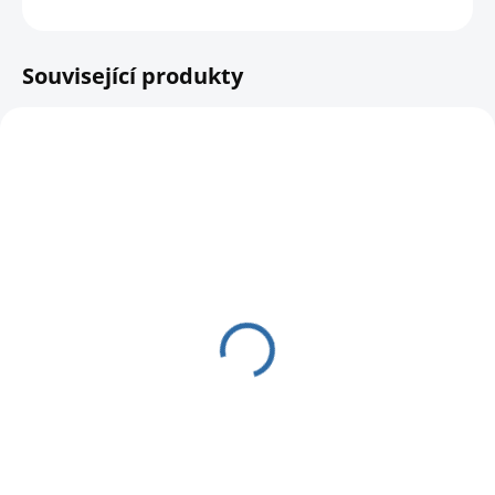
HLÍDAT
Související produkty
SKLADEM
Plyšový ptáček -
člunozobec africký
337 Kč
278,51 Kč bez DPH
Do košíku