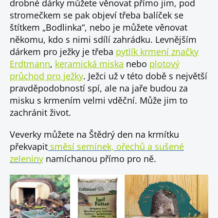
drobné dárky můžete věnovat přímo jim, pod
stromečkem se pak objeví třeba balíček se
štítkem „Bodlinka“, nebo je můžete věnovat
někomu, kdo s nimi sdílí zahrádku. Levnějším
dárkem pro ježky je třeba
pytlík krmení značky
Erdtmann
,
keramická miska
nebo
plotový
průchod pro ježky
. Ježci už v této době s největší
pravděpodobností spí, ale na jaře budou za
misku s krmením velmi vděční. Může jim to
zachránit život.
Veverky můžete na Štědrý den na krmítku
překvapit
směsí semínek, ořechů a sušené
zeleniny
namíchanou přímo pro ně.