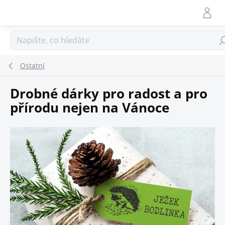
Přejít
na
obsah
Hle
Ostatní
Drobné dárky pro radost a pro
přírodu nejen na Vánoce