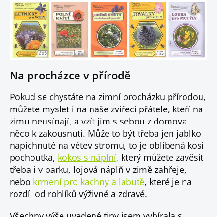
Na procházce v přírodě
Pokud se chystáte na zimní procházku přírodou,
můžete myslet i na naše zvířecí přátele, kteří na
zimu neusínají, a vzít jim s sebou z domova
něco k zakousnutí. Může to být třeba jen jablko
napíchnuté na větev stromu, to je oblíbená kosí
pochoutka,
kokos s náplní
,
který můžete zavěsit
třeba i v parku, lojová náplň v zimě zahřeje,
nebo
krmení pro kachny a labutě
, které je na
rozdíl od rohlíků výživné a zdravé.
Všechny výše uvedené tipy jsem vybírala s