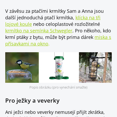
V závěsu za ptačími krmítky Sam a Anna jsou
další jednoduchá ptačí krmítka,
klícka na tři
lojové koule
nebo celoplastové rozložitelné
krmítko na semínka Schwegler
. Pro někoho, kdo
krmí ptáky z bytu, může být prima dárek
miska s
přísavkami na okno
.
Popis obrázku (pro vynechání smažte)
Pro ježky a veverky
Ani ježci nebo veverky nemusejí přijít zkrátka,