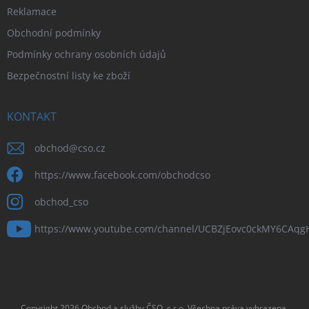
Reklamace
Obchodní podmínky
Podmínky ochrany osobních údajů
Bezpečnostní listy ke zboží
KONTAKT
obchod
@
cso.cz
https://www.facebook.com/obchodcso
obchod_cso
https://www.youtube.com/channel/UCBZjEovc0ckMY6CAq
Copyright 2026
Obchod a služby ČSO, s.r.o
. Všechna práva vyhrazena.