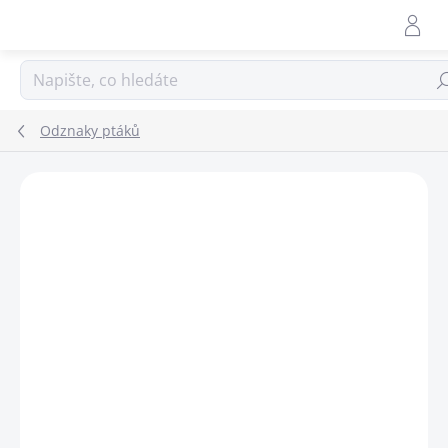
Přejít
na
obsah
Hle
Odznaky ptáků