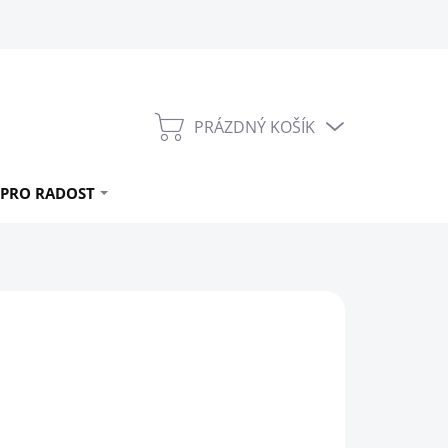
PRÁZDNÝ KOŠÍK
NÁKUPNÍ
KOŠÍK
PRO RADOST