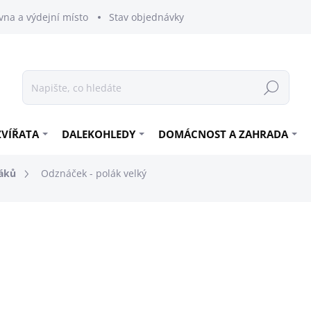
vna a výdejní místo
Stav objednávky
Hledat
ZVÍŘATA
DALEKOHLEDY
DOMÁCNOST A ZAHRADA
áků
Odznáček - polák velký
60 Kč
49,59 Kč bez DPH
Měrná
SKLADEM
cena: