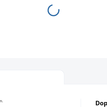
−
+
DETAILNÍ INFORMACE
m.
Dop