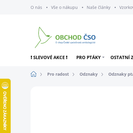
Přejít
O nás
Vše o nákupu
Naše články
Vzorko
na
obsah
❗ SLEVOVÉ AKCE ❗
PRO PTÁKY
OSTATNÍ 
Domů
Pro radost
Odznaky
Odznaky pt