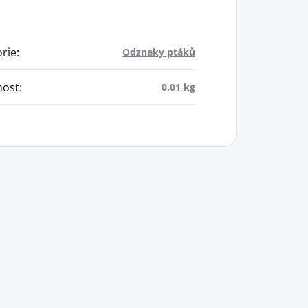
rie
:
Odznaky ptáků
ost
:
0.01 kg