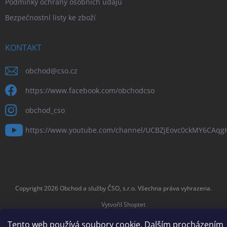
Podmínky ochrany osobních údajů
Bezpečnostní listy ke zboží
KONTAKT
obchod
@
cso.cz
https://www.facebook.com/obchodcso
obchod_cso
https://www.youtube.com/channel/UCBZjEovc0ckMY6CAq
Copyright 2026
Obchod a služby ČSO, s.r.o
. Všechna práva vyhrazena.
Vytvořil Shoptet
Tento web používá soubory cookie. Dalším procházením