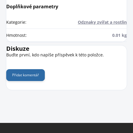
Doplňkové parametry
Kategorie
:
Odznaky zvířat a rostlin
Hmotnost
:
0.01 kg
Diskuze
Buďte první, kdo napíše příspěvek k této položce.
Přidat komentář
Z
á