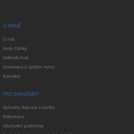
p
a
t
í
O FIRMĚ
O nás
Naše články
Velkoobchod
Vzorkovna a výdejní místo
Kontakty
PRO ZÁKAZNÍKY
Způsoby dopravy a platby
Reklamace
Obchodní podmínky