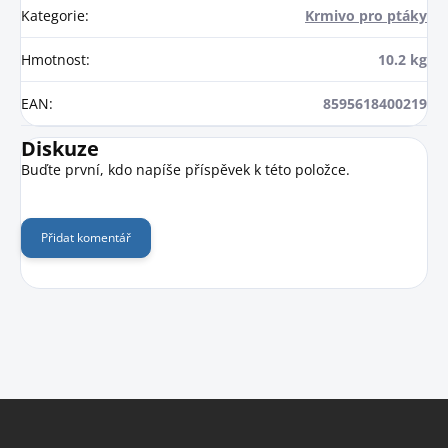
Kategorie
:
Krmivo pro ptáky
Hmotnost
:
10.2 kg
EAN
:
8595618400219
Diskuze
Buďte první, kdo napíše příspěvek k této položce.
Přidat komentář
Z
á