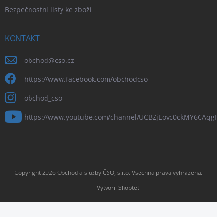
Bezpečnostní listy ke zboží
KONTAKT
obchod
@
cso.cz
https://www.facebook.com/obchodcso
obchod_cso
https://www.youtube.com/channel/UCBZjEovc0ckMY6CAq
Copyright 2026
Obchod a služby ČSO, s.r.o
. Všechna práva vyhrazena.
Vytvořil Shoptet