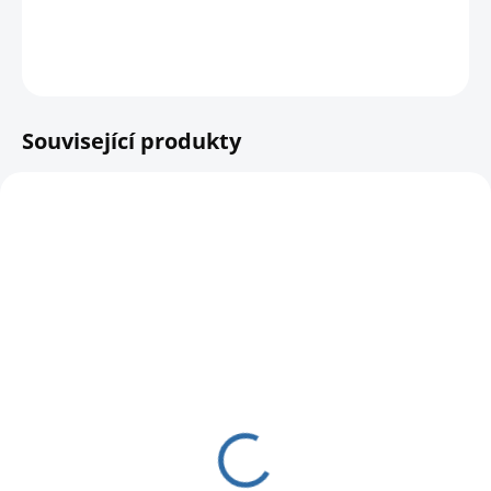
DETAILNÍ INFORMACE
HLÍDAT
Související produkty
SKLADEM
SKLADEM
Arašídy celé Forestina
Krmítko pro ptáky
500 g
Gigant Schwegler
97 Kč
2 999 Kč
86,61 Kč bez DPH
2 478,51 Kč bez DPH