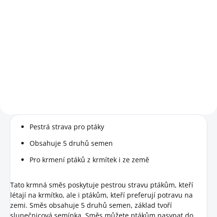
Měrná
194 Kč / 1 kg
Do košíku
cena:
Do košíku
Na 13 litrů semínek. Vhodné pro
velké zahrady nebo tam, kam
Arašídy jako doplněk stravy pro
jezdíte pouze občas.
ptáky.
Pestrá strava pro ptáky
Obsahuje 5 druhů semen
Pro krmení ptáků z krmítek i ze země
Tato krmná směs poskytuje pestrou stravu ptákům, kteří
létají na krmítko, ale i ptákům, kteří preferují potravu na
zemi. Směs obsahuje 5 druhů semen, základ tvoří
slunečnicová semínka. Směs můžete ptákům nasypat do