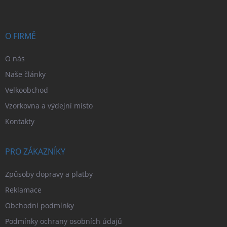
p
a
t
í
O FIRMĚ
O nás
Naše články
Velkoobchod
Vzorkovna a výdejní místo
Kontakty
PRO ZÁKAZNÍKY
Způsoby dopravy a platby
Reklamace
Obchodní podmínky
Podmínky ochrany osobních údajů