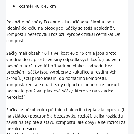
Rozměr 40 x 45 cm
Rozložitelné sáčky Ecozone z kukuřičného škrobu jsou
ideální do košů na bioodpad. Sáčky se totiž následně v
kompostu bezezbytku rozloží. Výrobek získal certifikát OK
compost.
Sáčky mají obsah 10 l a velikost 40 x 45 cm a jsou proto
vhodné do naprosté většiny odpadkových košů. Jsou velmi
pevné a udrží uvnitř i případnou vlhkost odpadu bez
protékání. Sáčky jsou vyrobeny z kukuřice a rostlinných
škrobů. Jsou proto ideální do domácího kompostu,
kompostáren, ale i na běžný odpad do popelnice, pokud
nechcete používat plastové sáčky, které se na skládce
nerozloží.
Sáčky se působením půdních bakterií a tepla v kompostu (i
na skládce) postupně a bezezbytku rozloží. Délka rozkladu
závisí na teplotě a stavu kompostu, ale obvykle se rozloží za
několik měsíců.