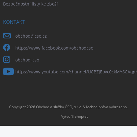
Bezpečnostní listy ke zboží
KONTAKT
obchod
@
cso.cz
https://www.facebook.com/obchodcso
obchod_cso
https://www.youtube.com/channel/UCBZjEovc0ckMY6CAq
Copyright 2026
Obchod a služby ČSO, s.r.o
. Všechna práva vyhrazena.
Vytvořil Shoptet