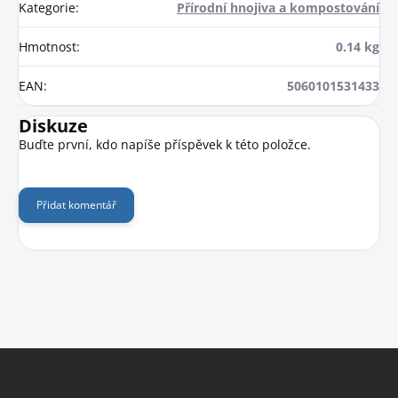
Kategorie
:
Přírodní hnojiva a kompostování
Hmotnost
:
0.14 kg
EAN
:
5060101531433
Diskuze
Buďte první, kdo napíše příspěvek k této položce.
Přidat komentář
Z
á
p