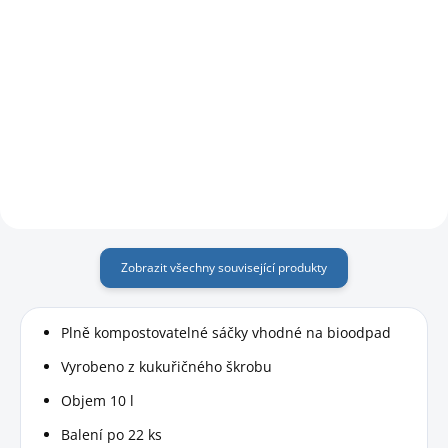
Do košíku
Do košíku
Pro zářivé nádobí a sklenice po
Biologický přípravek pro
každém mytí.
urychlení zrání kompostu.
Efektivně rozkládá organické
látky jako je posekaná tráva,
štěpky, listí a další zahradní či
domácí biologický odpad.
Zobrazit všechny související produkty
Plně kompostovatelné sáčky vhodné na bioodpad
Vyrobeno z kukuřičného škrobu
Objem 10 l
Balení po 22 ks