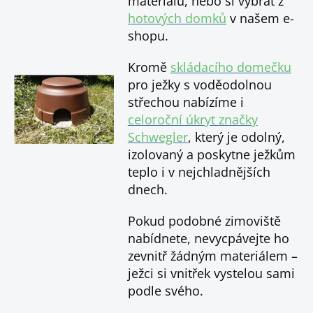
materiálů, nebo si vybrat z
hotových domků
v našem e-
shopu.
Kromě
skládacího domečku
pro ježky s voděodolnou
střechou nabízíme i
celoroční úkryt značky
Schwegler
, který je odolný,
izolovaný a poskytne ježkům
teplo i v nejchladnějších
dnech.
Pokud podobné zimoviště
nabídnete, nevycpávejte ho
zevnitř žádným materiálem –
ježci si vnitřek vystelou sami
podle svého.