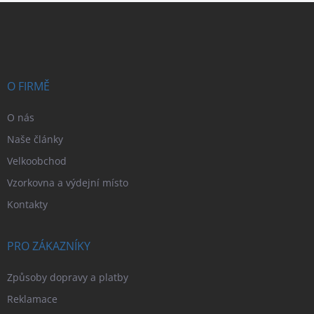
Z
á
p
a
t
í
O FIRMĚ
O nás
Naše články
Velkoobchod
Vzorkovna a výdejní místo
Kontakty
PRO ZÁKAZNÍKY
Způsoby dopravy a platby
Reklamace