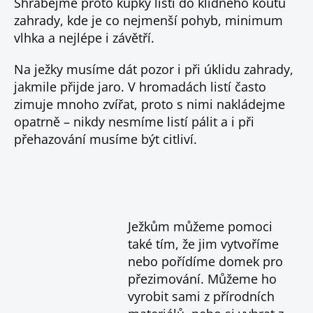
Shrabejme proto kupky listí do klidného koutu
zahrady, kde je co nejmenší pohyb, minimum
vlhka a nejlépe i závětří.
Na ježky musíme dát pozor i při úklidu zahrady,
jakmile přijde jaro. V hromadách listí často
zimuje mnoho zvířat, proto s nimi nakládejme
opatrně – nikdy nesmíme listí pálit a i při
přehazování musíme být citliví.
Ježkům můžeme pomoci
také tím, že jim vytvoříme
nebo pořídíme domek pro
přezimování. Můžeme ho
vyrobit sami z přírodních