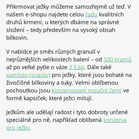
Přikrmovat ježky můžeme samozřejmě už teď. V
našem e-shopu najdete celou
řadu
kvalitních
druhů krmení, u kterých dbáme na správné
složení – tedy především na vysoký obsah
bílkovin.
V nabídce je směs různých granulí v
nejrůznějších velikostech balení – od
500 gramů
až po velké pytle o váze
3,5 kg
. Dále také
pamlsky (snacky)
pro ježky, které jsou bohaté na
živočišné bílkoviny a tuky. Velmi oblíbenou
pochoutkou jsou
konzervovaní mouční červi
ve
formě kapsiček, které ježci milují.
Ježkům ale udělají radost i tyto dobroty určené
speciálně pro ně, například oblíbená
konzerva
pro ježky.