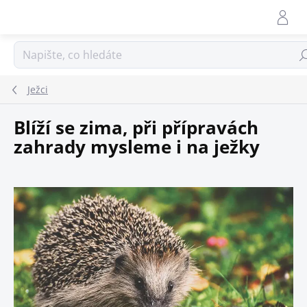
Přejít
na
obsah
Hle
Ježci
Blíží se zima, při přípravách
zahrady mysleme i na ježky