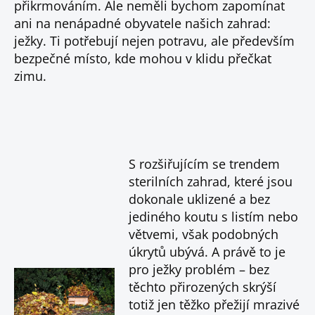
přikrmováním. Ale neměli bychom zapomínat
ani na nenápadné obyvatele našich zahrad:
ježky. Ti potřebují nejen potravu, ale především
bezpečné místo, kde mohou v klidu přečkat
zimu.
S rozšiřujícím se trendem
sterilních zahrad, které jsou
dokonale uklizené a bez
jediného koutu s listím nebo
větvemi, však podobných
úkrytů ubývá. A právě to je
pro ježky problém – bez
těchto přirozených skrýší
totiž jen těžko přežijí mrazivé