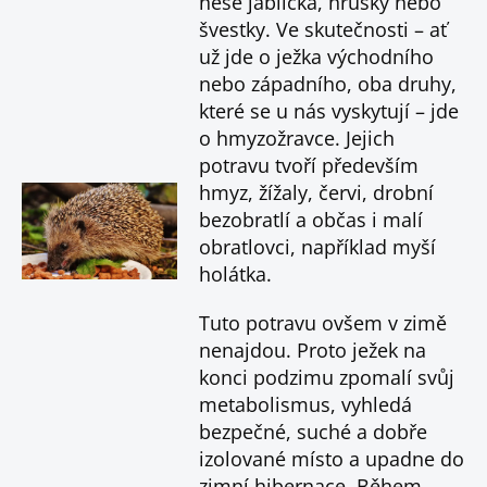
nese jablíčka, hrušky nebo
švestky. Ve skutečnosti – ať
už jde o ježka východního
nebo západního, oba druhy,
které se u nás vyskytují – jde
o hmyzožravce. Jejich
potravu tvoří především
hmyz, žížaly, červi, drobní
bezobratlí a občas i malí
obratlovci, například myší
holátka.
Tuto potravu ovšem v zimě
nenajdou. Proto ježek na
konci podzimu zpomalí svůj
metabolismus, vyhledá
bezpečné, suché a dobře
izolované místo a upadne do
zimní hibernace. Během