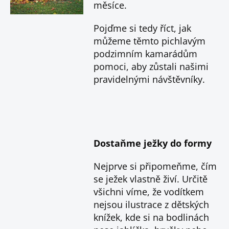
měsíce.
Pojďme si tedy říct, jak
můžeme těmto pichlavým
podzimním kamarádům
pomoci, aby zůstali našimi
pravidelnými návštěvníky.
Dostaňme ježky do formy
Nejprve si připomeňme, čím
se ježek vlastně živí. Určitě
všichni víme, že vodítkem
nejsou ilustrace z dětských
knížek, kde si na bodlinách