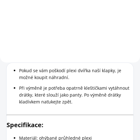
Do košíku
Pro snazší pozorování dění ve
velkém dřevěném čmelínu.
Pokud se vám poškodí plexi dvířka naší klapky, je
možné koupit náhradní.
Při výměně je potřeba opatrně kleštičkami vytáhnout
drátky, které slouží jako panty. Po výměně drátky
kladívkem naťukejte zpět.
Specifikace:
Materiál: ohýbané průhledné plexi