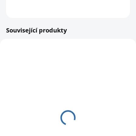
HLÍDAT
Související produkty
SKLADEM
Přídavné okénko k
velkému dřevěnému
čmelínu
109 Kč
90,08 Kč bez DPH