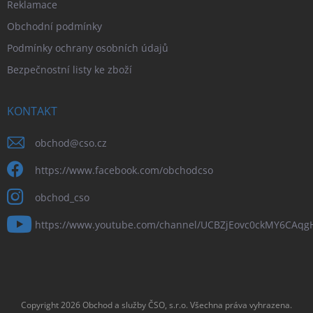
Reklamace
Obchodní podmínky
Podmínky ochrany osobních údajů
Bezpečnostní listy ke zboží
KONTAKT
obchod
@
cso.cz
https://www.facebook.com/obchodcso
obchod_cso
https://www.youtube.com/channel/UCBZjEovc0ckMY6CAq
Copyright 2026
Obchod a služby ČSO, s.r.o
. Všechna práva vyhrazena.