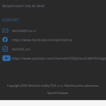
Bezpečnostní listy ke zboží
KONTAKT
obchod
@
cso.cz
https://www.facebook.com/obchodcso
obchod_cso
https://www.youtube.com/channel/UCBZjEovc0ckMY6CAq
Copyright 2026
Obchod a služby ČSO, s.r.o
. Všechna práva vyhrazena.
Vytvořil Shoptet