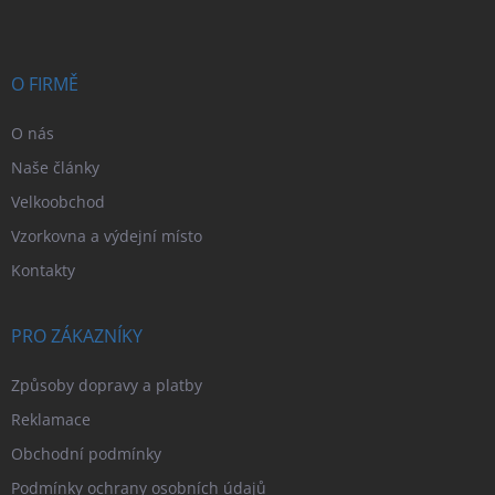
p
a
t
í
O FIRMĚ
O nás
Naše články
Velkoobchod
Vzorkovna a výdejní místo
Kontakty
PRO ZÁKAZNÍKY
Způsoby dopravy a platby
Reklamace
Obchodní podmínky
Podmínky ochrany osobních údajů