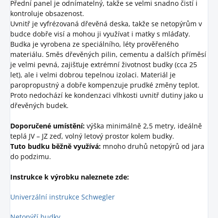
Přední panel je odnímatelný, takže se velmi snadno čistí i
kontroluje obsazenost.
Uvnitř je vyfrézovaná dřevěná deska, takže se netopýrům v
budce dobře visí a mohou ji využívat i matky s mláďaty.
Budka je vyrobena ze speciálního, léty prověřeného
materiálu. Směs dřevěných pilin, cementu a dalších příměsí
je velmi pevná, zajišťuje extrémní životnost budky (cca 25
let), ale i velmi dobrou tepelnou izolaci. Materiál je
paropropustný a dobře kompenzuje prudké změny teplot.
Proto nedochází ke kondenzaci vlhkosti uvnitř dutiny jako u
dřevěných budek.
Doporučené umístění:
výška minimálně 2,5 metry, ideálně
teplá JV – JZ zeď, volný letový prostor kolem budky.
Tuto budku běžně využívá:
mnoho druhů netopýrů od jara
do podzimu.
Instrukce k výrobku naleznete zde:
Univerzální
instruk
ce
Schwegler
Netopýří budky