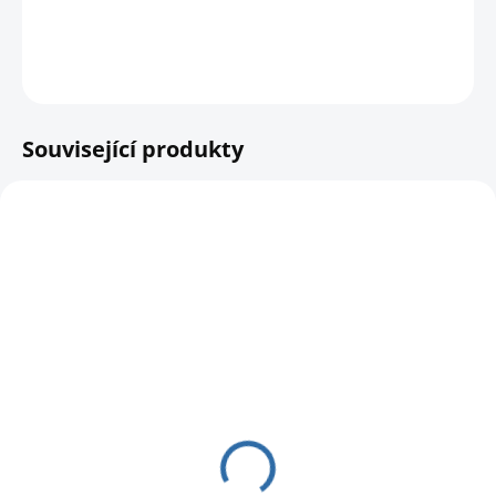
Budka do zdi, na střechu nebo parapet.
DETAILNÍ INFORMACE
HLÍDAT
Související produkty
SKLADEM
Netopýří guano -
vynikající hnojivo a
lákadlo
109 Kč