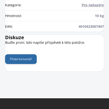
Kategorie
:
Pro netopýry
Hmotnost
:
10 kg
EAN
:
4010423007407
Diskuze
Buďte první, kdo napíše příspěvek k této položce.
Přidat komentář
Z
á