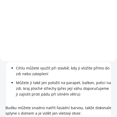
90,08 Kč bez DPH
Do košíku
Pro vaši zahradu i "vaše"
netopýry.
Cihlu můžete využít při stavbě, kdy ji vložíte přímo do
zdi nebo zateplení
Můžete ji také jen položit na parapet, balkon, polici na
zdi, kraj ploché střechy (přes její váhu doporučujeme
ji zajistit proti pádu při silném větru)
Budku můžete snadno natřít fasádní barvou, takže dokonale
splyne s domem a je vidět jen vletový otvor.