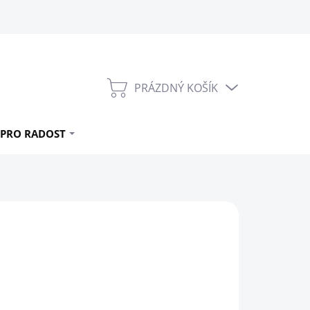
PRÁZDNÝ KOŠÍK
NÁKUPNÍ
KOŠÍK
PRO RADOST