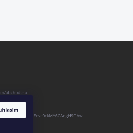
com/obchodcso
uhlasím
com/channel/UCBZjEovc0ckMY6CAqgH9OAw