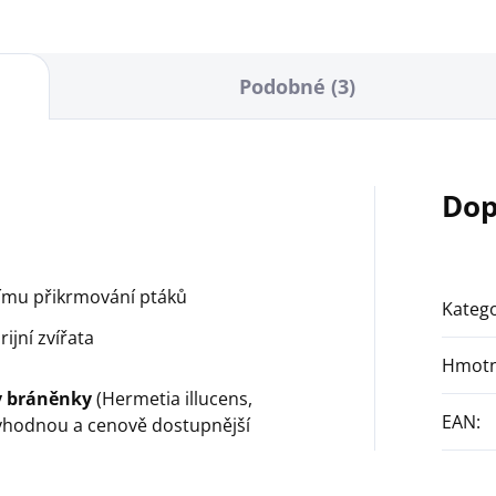
Podobné (3)
Dop
ímu přikrmování ptáků
Katego
ijní zvířata
Hmotn
y bráněnky
(Hermetia illucens,
EAN
:
 o vhodnou a cenově dostupnější