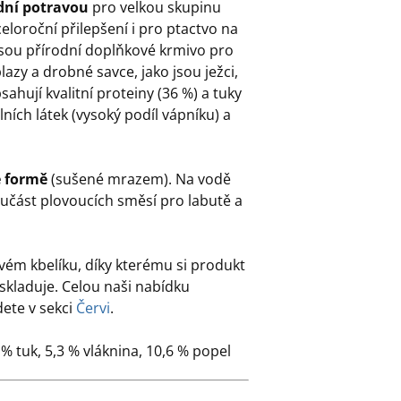
dní potravou
pro velkou skupinu
loroční přilepšení i pro ptactvo na
jsou přírodní doplňkové krmivo pro
lazy a drobné savce, jako jsou ježci,
ahují kvalitní proteiny (36 %) a tuky
ních látek (vysoký podíl vápníku) a
é formě
(sušené mrazem). Na vodě
součást plovoucích směsí pro labutě a
ém kbelíku, díky kterému si produkt
 skladuje. Celou naši nabídku
ete v sekci
Červi
.
 % tuk, 5,3 % vláknina, 10,6 % popel