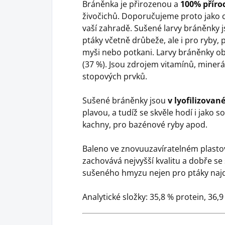
Bráněnka je přirozenou a
100% příro
živočichů. Doporučujeme proto jako ce
vaší zahradě. Sušené larvy bráněnky 
ptáky včetně drůbeže, ale i pro ryby, p
myši nebo potkani. Larvy bráněnky obs
(37 %). Jsou zdrojem vitamínů, minerál
stopových prvků.
Sušené bráněnky jsou
v lyofilizovan
plavou, a tudíž se skvěle hodí i jako 
kachny, pro bazénové ryby apod.
Baleno ve znovuuzavíratelném plastov
zachovává nejvyšší kvalitu a dobře se
sušeného hmyzu nejen pro ptáky najd
Analytické složky: 35,8 % protein, 36,9