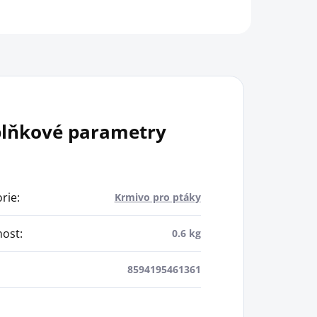
lňkové parametry
rie
:
Krmivo pro ptáky
ost
:
0.6 kg
8594195461361