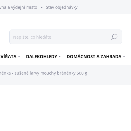
vna a výdejní místo
Stav objednávky
Hledat
ZVÍŘATA
DALEKOHLEDY
DOMÁCNOST A ZAHRADA
něnka - sušené larvy mouchy bráněnky 500 g
299 Kč
266,96 Kč bez DPH
Měrná
598 Kč / 1 kg
cena:
SKLADEM