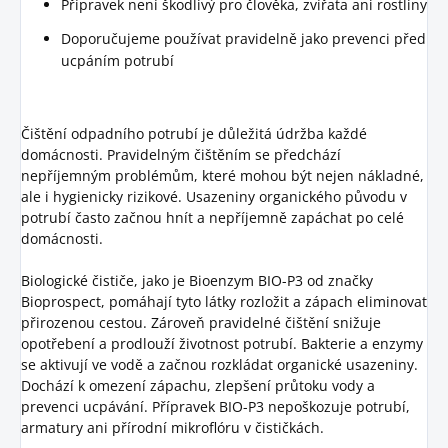
Přípravek není škodlivý pro člověka, zvířata ani rostliny
Doporučujeme používat pravidelně jako prevenci před
ucpáním potrubí
Čištění odpadního potrubí je důležitá údržba každé
domácnosti. Pravidelným čištěním se předchází
nepříjemným problémům, které mohou být nejen nákladné,
ale i hygienicky rizikové. Usazeniny organického původu v
potrubí často začnou hnít a nepříjemně zapáchat po celé
domácnosti.
Biologické čističe, jako je Bioenzym BIO-P3 od značky
Bioprospect, pomáhají tyto látky rozložit a zápach eliminovat
přirozenou cestou. Zároveň pravidelné čištění snižuje
opotřebení a prodlouží životnost potrubí. Bakterie a enzymy
se aktivují ve vodě a začnou rozkládat organické usazeniny.
Dochází k omezení zápachu, zlepšení průtoku vody a
prevenci ucpávání. Přípravek BIO-P3 nepoškozuje potrubí,
armatury ani přírodní mikroflóru v čističkách.