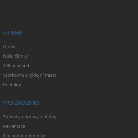
á
p
a
t
í
O FIRMĚ
O nás
Naše články
Velkoobchod
Vzorkovna a výdejní místo
Kontakty
PRO ZÁKAZNÍKY
Způsoby dopravy a platby
Reklamace
Obchodní podmínky