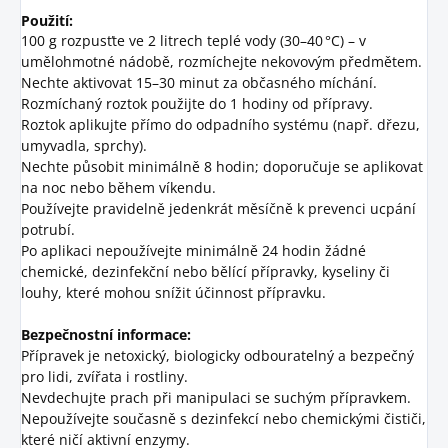
Použití:
100 g rozpusťte ve 2 litrech teplé vody (30–40 °C) – v
umělohmotné nádobě, rozmíchejte nekovovým předmětem.
Nechte aktivovat 15–30 minut za občasného míchání.
Rozmíchaný roztok použijte do 1 hodiny od přípravy.
Roztok aplikujte přímo do odpadního systému (např. dřezu,
umyvadla, sprchy).
Nechte působit minimálně 8 hodin; doporučuje se aplikovat
na noc nebo během víkendu.
Používejte pravidelně jedenkrát měsíčně k prevenci ucpání
potrubí.
Po aplikaci nepoužívejte minimálně 24 hodin žádné
chemické, dezinfekční nebo bělící přípravky, kyseliny či
louhy, které mohou snížit účinnost přípravku.
Bezpečnostní informace:
Přípravek je netoxický, biologicky odbouratelný a bezpečný
pro lidi, zvířata i rostliny.
Nevdechujte prach při manipulaci se suchým přípravkem.
Nepoužívejte současně s dezinfekcí nebo chemickými čističi,
které ničí aktivní enzymy.