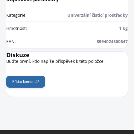
Kategorie
:
Univerzální čisticí prostředky
Hmotnost
:
1 kg
EAN
:
8594024560647
Diskuze
Buďte první, kdo napíše příspěvek k této položce.
Přidat komentář
Z