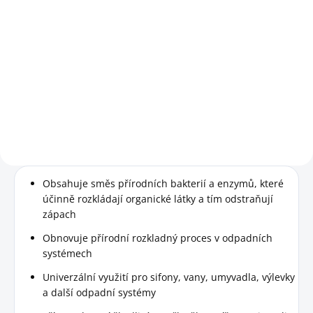
Detail
Biologický přípravek určený k
pravidelné údržbě a optimalizaci
funkce septiků, žump, suchých
záchodů a domovních čistíren
odpadních vod.
Obsahuje směs přírodních bakterií a enzymů, které
účinně rozkládají organické látky a tím odstraňují
zápach
Obnovuje přírodní rozkladný proces v odpadních
systémech
Univerzální využití pro sifony, vany, umyvadla, výlevky
a další odpadní systémy