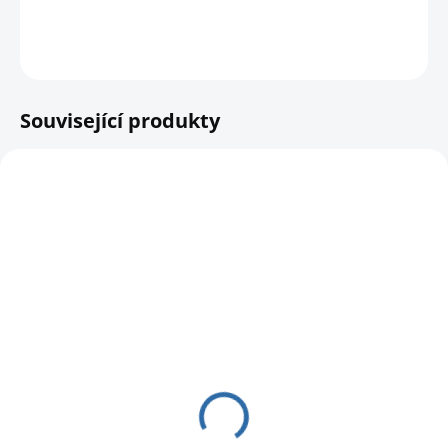
DETAILNÍ INFORMACE
HLÍDAT
Související produkty
NA CESTĚ OD DODAVATELE
Bioenzym BIO-P1 do
septiku - 500 ml
89 Kč
73,55 Kč bez DPH