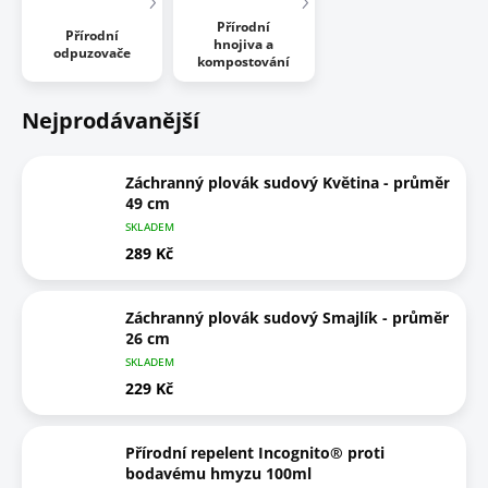
Přírodní
Přírodní
hnojiva a
odpuzovače
kompostování
Nejprodávanější
Záchranný plovák sudový Květina - průměr
49 cm
SKLADEM
289 Kč
Záchranný plovák sudový Smajlík - průměr
26 cm
SKLADEM
229 Kč
Přírodní repelent Incognito® proti
bodavému hmyzu 100ml