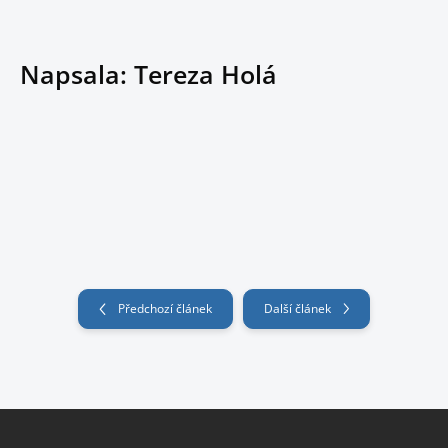
Napsala: Tereza Holá
Předchozí článek
Další článek
Z
á