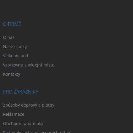
p
a
t
í
O FIRMĚ
O nás
Naše články
Velkoobchod
Vzorkovna a výdejní místo
Kontakty
PRO ZÁKAZNÍKY
Způsoby dopravy a platby
Reklamace
Obchodní podmínky
Podmínky ochrany osobních údajů