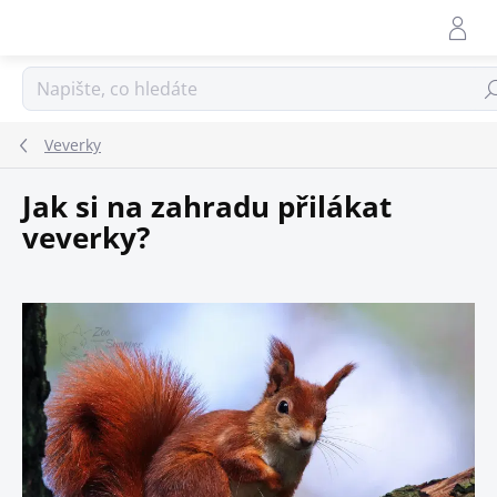
Přejít
na
obsah
Hle
Veverky
Jak si na zahradu přilákat
veverky?