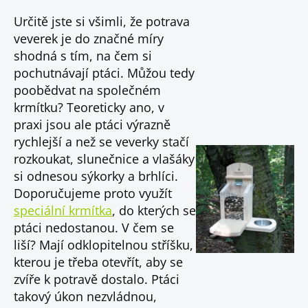
Určitě jste si všimli, že potrava
veverek je do značné míry
shodná s tím, na čem si
pochutnávají ptáci. Můžou tedy
poobědvat na společném
krmítku? Teoreticky ano, v
praxi jsou ale ptáci výrazně
rychlejší a než se veverky stačí
rozkoukat, slunečnice a vlašáky
si odnesou sýkorky a brhlíci.
Doporučujeme proto využít
speciální krmítka
, do kterých se
ptáci nedostanou. V čem se
liší? Mají odklopitelnou stříšku,
kterou je třeba otevřít, aby se
zvíře k potravě dostalo. Ptáci
takový úkon nezvládnou,