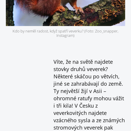
Kdo by neměl radost, když spatří veverku? (Foto: Zoo_snapper,
Instagram)
Víte, že na světě najdete
stovky druhů veverek?
Některé skáčou po větvích,
jiné se zahrabávají do země.
Ty největší žijí v Asii –
ohromné ratufy mohou vážit
i tři kila! V Česku z
veverkovitých najdete
vzácného sysla a ze známých
stromových veverek pak