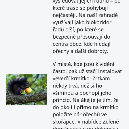
vysledovat jejich rutinu – po
které trase se pohybují
nejčastěji. Na naší zahradě
využívají jako biokoridor
řadu olší, po které se
bezpečně přesouvají do
centra obce, kde hledají
ořechy a další dobroty.
V místě, kde jsou k vidění
často, pak už stačí instalovat
veverčí krmítko. Zrzkám
někdy trvá, než si ho
všimnou a pochopí jeho
princip. Nalákejte je tím, že
do okolí i přímo na krmítko
položíte pár ořechů ve
skořápce. V nabídce Zelené
domácnosti jsou dokonce i