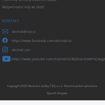
Bezpečnostní listy ke zboží
KONTAKT
obchod
@
cso.cz
https://www.facebook.com/obchodcso
obchod_cso
https://www.youtube.com/channel/UCBZjEovc0ckMY6CAq
Copyright 2026
Obchod a služby ČSO, s.r.o
. Všechna práva vyhrazena.
Vytvořil Shoptet