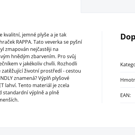
Dop
 kvalitní, jemné plyše a je tak
 hraček RAPPA. Tato veverka se pyšní
byl zmapován nejčastěji na
 svým hnědým zbarvením. Pro svůj
čníkem v jakékoliv chvíli. Rozhodli
Katego
zatěžující životní prostředí - cestou
IENDLY znamená? Výplň plyšové
Hmotn
 lahví. Tento materiál je zcela
 standardní výplně a plně
EAN
:
menších.