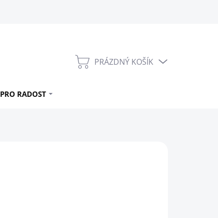
PRÁZDNÝ KOŠÍK
NÁKUPNÍ
KOŠÍK
PRO RADOST