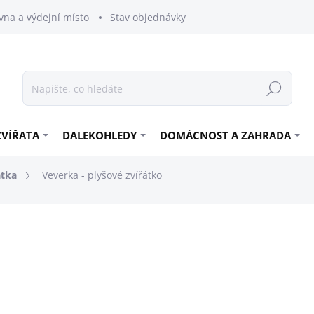
vna a výdejní místo
Stav objednávky
Hledat
ZVÍŘATA
DALEKOHLEDY
DOMÁCNOST A ZAHRADA
átka
Veverka - plyšové zvířátko
299 Kč
247,11 Kč bez DPH
Měrná
SKLADEM
cena: