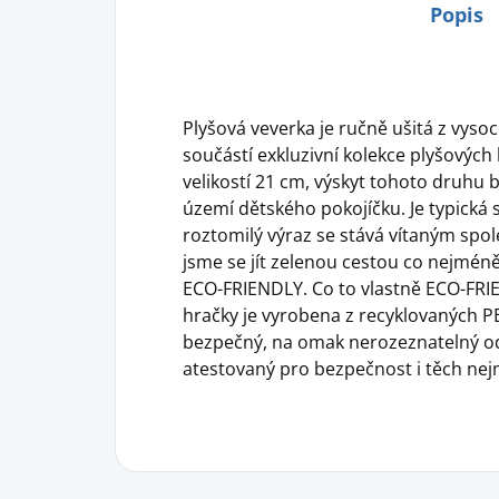
Popis
Plyšová veverka je ručně ušitá z vysoce
součástí exkluzivní kolekce plyšových
velikostí 21 cm, výskyt tohoto druhu 
území dětského pokojíčku. Je typická
roztomilý výraz se stává vítaným spole
jsme se jít zelenou cestou co nejméně 
ECO-FRIENDLY. Co to vlastně ECO-FR
hračky je vyrobena z recyklovaných PET
bezpečný, na omak nerozeznatelný od
atestovaný pro bezpečnost i těch nej