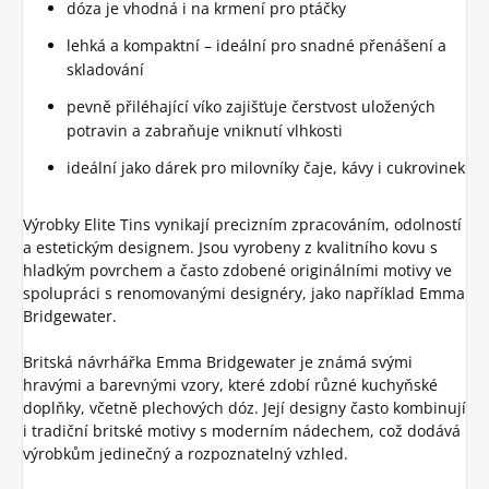
dóza je vhodná i na krmení pro ptáčky
lehká a kompaktní – ideální pro snadné přenášení a
skladování
pevně přiléhající víko zajišťuje čerstvost uložených
potravin a zabraňuje vniknutí vlhkosti
ideální jako dárek pro milovníky čaje, kávy i cukrovinek
Výrobky Elite Tins vynikají precizním zpracováním, odolností
a estetickým designem. Jsou vyrobeny z kvalitního kovu s
hladkým povrchem a často zdobené originálními motivy ve
spolupráci s renomovanými designéry, jako například Emma
Bridgewater.
Britská návrhářka Emma Bridgewater je známá svými
hravými a barevnými vzory, které zdobí různé kuchyňské
doplňky, včetně plechových dóz. Její designy často kombinují
i tradiční britské motivy s moderním nádechem, což dodává
výrobkům jedinečný a rozpoznatelný vzhled.