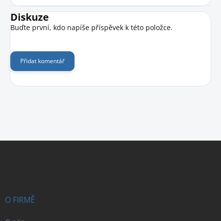
Diskuze
Buďte první, kdo napíše příspěvek k této položce.
Přidat komentář
Z
á
p
a
t
í
O FIRMĚ