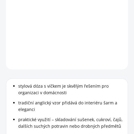
−
+
Přidat do košíku
Elegantní a praktická dóza zdobená čmeláčky od návrhářky
Emmy Bridgewater je inspirovaná tradičním anglickým
stylem a potěší milovníky přírody, umění i elegantního
designu.
DETAILNÍ INFORMACE
HLÍDAT
stylová dóza s víčkem je skvělým řešením pro
organizaci v domácnosti
tradiční anglický vzor přidává do interiéru šarm a
eleganci
praktické využití – skladování sušenek, cukroví, čajů,
dalších suchých potravin nebo drobných předmětů