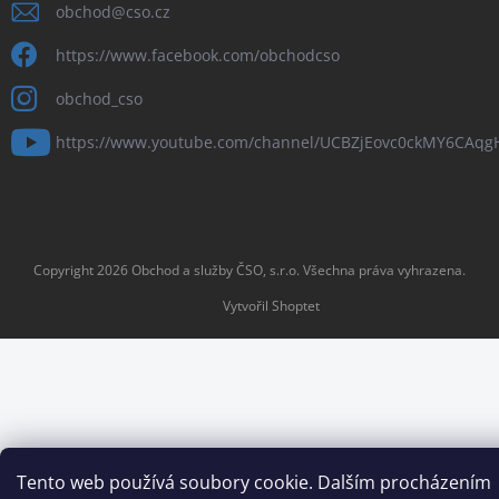
obchod
@
cso.cz
https://www.facebook.com/obchodcso
obchod_cso
https://www.youtube.com/channel/UCBZjEovc0ckMY6CAq
Copyright 2026
Obchod a služby ČSO, s.r.o
. Všechna práva vyhrazena.
Vytvořil Shoptet
Tento web používá soubory cookie. Dalším procházením