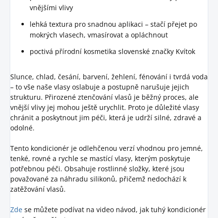
vnějšími vlivy
lehká textura pro snadnou aplikaci – stačí přejet po
mokrých vlasech, vmasírovat a opláchnout
poctivá přírodní kosmetika slovenské značky Kvítok
Slunce, chlad, česání, barvení, žehlení, fénování i tvrdá voda
– to vše naše vlasy oslabuje a postupně narušuje jejich
strukturu. Přirozené ztenčování vlasů je běžný proces, ale
vnější vlivy jej mohou ještě urychlit. Proto je důležité vlasy
chránit a poskytnout jim péči, která je udrží silné, zdravé a
odolné.
Tento kondicionér je odlehčenou verzí vhodnou pro jemné,
tenké, rovné a rychle se mastící vlasy, kterým poskytuje
potřebnou péči. Obsahuje rostlinné složky, které jsou
považované za náhradu silikonů, přičemž nedochází k
zatěžování vlasů.
Zde
se můžete podívat na video návod, jak tuhý kondicionér