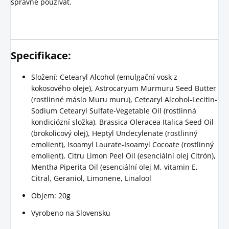
správně používat.
Specifikace:
Složení: Cetearyl Alcohol (emulgační vosk z
kokosového oleje), Astrocaryum Murmuru Seed Butter
(rostlinné máslo Muru muru), Cetearyl Alcohol-Lecitin-
Sodium Cetearyl Sulfate-Vegetable Oil (rostlinná
kondiciózní složka), Brassica Oleracea Italica Seed Oil
(brokolicový olej), Heptyl Undecylenate (rostlinný
emolient), Isoamyl Laurate-Isoamyl Cocoate (rostlinný
emolient), Citru Limon Peel Oil (esenciální olej Citrón),
Mentha Piperita Oil (esenciální olej M, vitamin E,
Citral, Geraniol, Limonene, Linalool
Objem: 20g
Vyrobeno na Slovensku