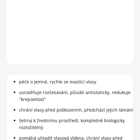
Lehké, svěží a vyživené vlasy bez zatížení! Tuhý kondicionér
Kvítok je skvělá less-waste, veganská a ekologická alternativa
ke konvenčním kondicionérům.
Minimální datum spotřeby do června 2026.
DETAILNÍ INFORMACE
HLÍDAT
péče o jemné, rychle se mastící vlasy
usnadňuje rozčesávání, působí antistaticky, redukuje
"krepovitost"
chrání vlasy před poškozením, předchází jejich lámání
šetrný k životnímu prostředí, kompletně biologicky
rozložitelný
pomáhá uhladit vlasová vlákna, chrání vlasy před