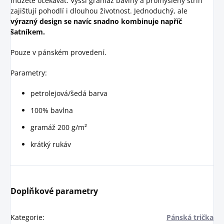
můžete očekávat. Vyšší gramáž bavlny a promyšlený střih
zajišťují pohodlí i dlouhou životnost. Jednoduchý, ale
výrazný design se navíc snadno kombinuje napříč
šatníkem.
Pouze v pánském provedení.
Parametry:
petrolejová/šedá barva
100% bavlna
gramáž 200 g/m²
krátký rukáv
Doplňkové parametry
Kategorie
:
Pánská trička