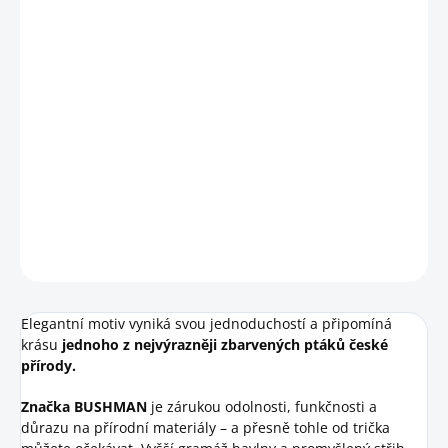
VELIKOST
−
+
Přidat do košíku
Limitované pánské tričko
zdobí autorská ilustrace Jana
Hoška zachycující
ledňáčky říční v jejich typických pózách.
DETAILNÍ INFORMACE
HLÍDAT
Elegantní motiv vyniká svou jednoduchostí a připomíná
krásu
jednoho z nejvýrazněji zbarvených ptáků české
přírody.
Značka BUSHMAN
je zárukou odolnosti, funkčnosti a
důrazu na přírodní materiály – a přesně tohle od trička