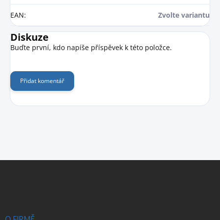
EAN
:
Zvolte variantu
Diskuze
Buďte první, kdo napíše příspěvek k této položce.
Přidat komentář
Z
á
p
a
t
í
O FIRMĚ