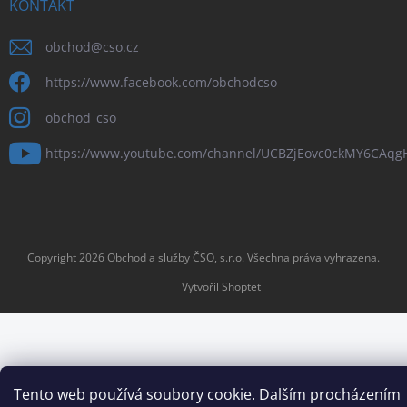
KONTAKT
obchod
@
cso.cz
https://www.facebook.com/obchodcso
obchod_cso
https://www.youtube.com/channel/UCBZjEovc0ckMY6CAq
Copyright 2026
Obchod a služby ČSO, s.r.o
. Všechna práva vyhrazena.
Vytvořil Shoptet
Tento web používá soubory cookie. Dalším procházením