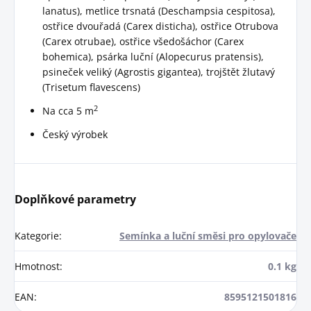
lanatus), metlice trsnatá (Deschampsia cespitosa),
ostřice dvouřadá (Carex disticha), ostřice Otrubova
(Carex otrubae), ostřice všedošáchor (Carex
bohemica), psárka luční (Alopecurus pratensis),
psineček veliký (Agrostis gigantea), trojštět žlutavý
(Trisetum flavescens)
2
Na cca 5 m
Český výrobek
Doplňkové parametry
Kategorie
:
Semínka a luční směsi pro opylovače
Hmotnost
:
0.1 kg
EAN
:
8595121501816