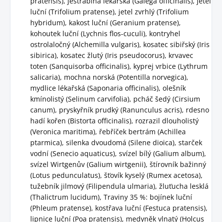
pratensis), jestřabina lékařská (Galega officinalis), jetel
luční (Trifolium pratense), jetel zvrhlý (Trifolium
hybridum), kakost luční (Geranium pratense),
kohoutek luční (Lychnis flos-cuculi), kontryhel
ostrolaločný (Alchemilla vulgaris), kosatec sibiřský (Iris
sibirica), kosatec žlutý (Iris pseudocorus), krvavec
toten (Sanquisorba officinalis), kyprej vrbice (Lythrum
salicaria), mochna norská (Potentilla norvegica),
mydlice lékařská (Saponaria officinalis), olešník
kmínolistý (Selinum carvifolia), pcháč šedý (Cirsium
canum), pryskyřník prudký (Ranunculus acris), rdesno
hadí kořen (Bistorta officinalis), rozrazil dlouholistý
(Veronica maritima), řebříček bertrám (Achillea
ptarmica), silenka dvoudomá (Silene dioica), starček
vodní (Senecio aquaticus), svízel bílý (Galium album),
svízel Wirtgenův (Galium wirtgenii), štírovník bažinný
(Lotus pedunculatus), šťovík kyselý (Rumex acetosa),
tužebník jilmový (Filipendula ulmaria), žluťucha lesklá
(Thalictrum lucidum), Traviny 35 %: bojínek luční
(Phleum pratense), kostřava luční (Festuca pratensis),
lipnice luční (Poa pratensis), medyněk vlnatý (Holcus