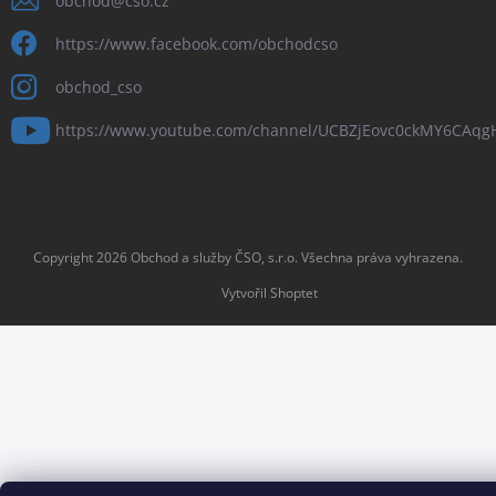
obchod
@
cso.cz
https://www.facebook.com/obchodcso
obchod_cso
https://www.youtube.com/channel/UCBZjEovc0ckMY6CAq
Copyright 2026
Obchod a služby ČSO, s.r.o
. Všechna práva vyhrazena.
Vytvořil Shoptet