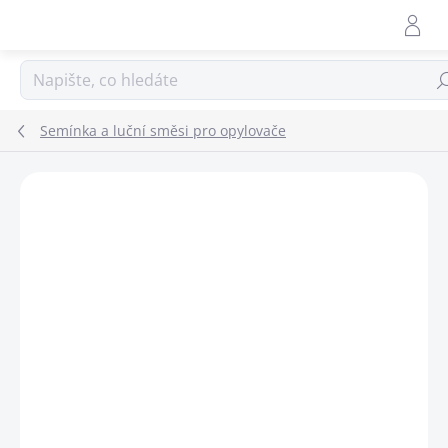
Přejít
na
obsah
Hle
Semínka a luční směsi pro opylovače
ZNAČKA:
PLANTA NATURALIS