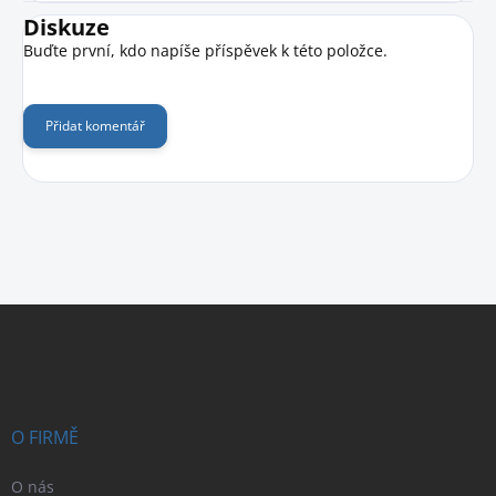
Diskuze
Buďte první, kdo napíše příspěvek k této položce.
Přidat komentář
Z
á
p
a
t
í
O FIRMĚ
O nás