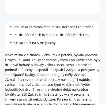
HLÍDAT
Na vlhká až zamokřená místa, dočasně i celoročně
31 druhů lučních květin a 11 druhů lučních trav
2
Osivo stačí na 5 m
plochy
Vlhká místa v nížinách, v okolí řek a potoků, bývala porostlá
žírnými loukami. Louky se zatápěly vodou po každé seči, byly
druhově bohaté a dávaly velkou úrodu sena. Celoročně
podmáčené louky hospodáři nazývali kyselými a poskytovaly
seno špatné kvality. Z pohledu krajiny měly však své
význačné a nezastupitelné místo. V následující nabídce
vycházíme právě z těchto dvou typů vlhkých luk. Výběr
jednotlivých druhů rostlin je vhodné dělat na každou
lokalitu zvlášť. Zakládání květnaté louky z výsevu je na
vlhkém stanovišti někdy obtížné. Po zaorání travnatého
porostu na trvale mokré půdě dochází k rychlé regeneraci