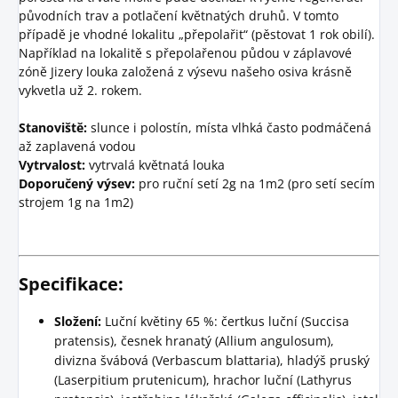
původních trav a potlačení květnatých druhů. V tomto
případě je vhodné lokalitu „přepolařit“ (pěstovat 1 rok obilí).
Například na lokalitě s přepolařenou půdou v záplavové
zóně Jizery louka založená z výsevu našeho osiva krásně
vykvetla už 2. rokem.
Stanoviště:
slunce i polostín, místa vlhká často podmáčená
až zaplavená vodou
Vytrvalost:
vytrvalá květnatá louka
Doporučený výsev:
pro ruční setí 2g na 1m2 (pro setí secím
strojem 1g na 1m2)
Specifikace:
Složení:
Luční květiny 65 %: čertkus luční (Succisa
pratensis), česnek hranatý (Allium angulosum),
divizna švábová (Verbascum blattaria), hladýš pruský
(Laserpitium prutenicum), hrachor luční (Lathyrus