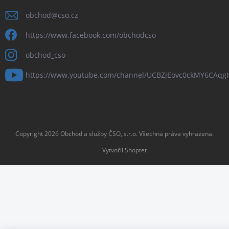
obchod
@
cso.cz
https://www.facebook.com/obchodcso
obchod_cso
https://www.youtube.com/channel/UCBZjEovc0ckMY6CAq
Copyright 2026
Obchod a služby ČSO, s.r.o
. Všechna práva vyhrazena.
Vytvořil Shoptet