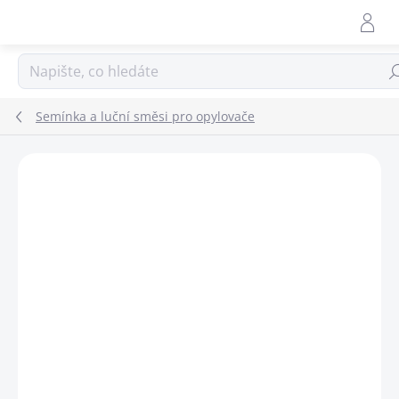
Přejít
na
obsah
Hle
Semínka a luční směsi pro opylovače
ZNAČKA:
PLANTA NATURALIS