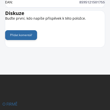
EAN
:
8595121501755
Diskuze
Buďte první, kdo napíše příspěvek k této položce.
Přidat komentář
Z
á
p
a
t
í
O FIRMĚ