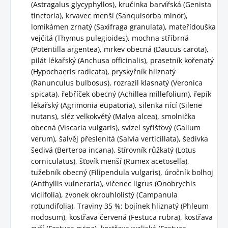
(Astragalus glycyphyllos), kručinka barvířská (Genista
tinctoria), krvavec menší (Sanquisorba minor),
lomikámen zrnatý (Saxifraga granulata), mateřídouška
vejčitá (Thymus pulegioides), mochna stříbrná
(Potentilla argentea), mrkev obecná (Daucus carota),
pilát lékařský (Anchusa officinalis), prasetník kořenatý
(Hypochaeris radicata), pryskyřník hliznatý
(Ranunculus bulbosus), rozrazil klasnatý (Veronica
spicata), řebříček obecný (Achillea millefolium), řepík
lékařský (Agrimonia eupatoria), silenka nící (Silene
nutans), sléz velkokvětý (Malva alcea), smolnička
obecná (Viscaria vulgaris), svízel syřišťový (Galium
verum), šalvěj přeslenitá (Salvia verticillata), šedivka
šedivá (Berteroa incana), štírovník růžkatý (Lotus
corniculatus), šťovík menší (Rumex acetosella),
tužebník obecný (Filipendula vulgaris), úročník bolhoj
(Anthyllis vulneraria), vičenec ligrus (Onobrychis
viciifolia), zvonek okrouhlolistý (Campanula
rotundifolia), Traviny 35 %: bojínek hliznatý (Phleum
nodosum), kostřava červená (Festuca rubra), kostřava