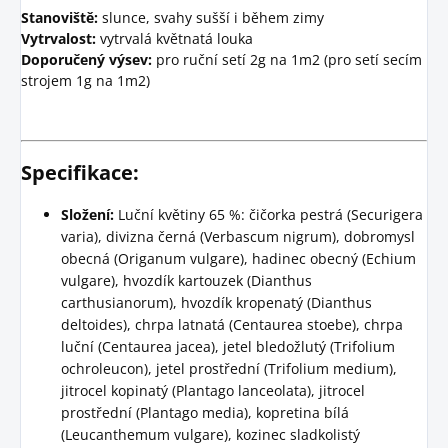
Stanoviště:
slunce, svahy sušší i během zimy
Vytrvalost:
vytrvalá květnatá louka
Doporučený výsev:
pro ruční setí 2g na 1m2 (pro setí secím
strojem 1g na 1m2)
Specifikace:
Složení:
Luční květiny 65 %: čičorka pestrá (Securigera
varia), divizna černá (Verbascum nigrum), dobromysl
obecná (Origanum vulgare), hadinec obecný (Echium
vulgare), hvozdík kartouzek (Dianthus
carthusianorum), hvozdík kropenatý (Dianthus
deltoides), chrpa latnatá (Centaurea stoebe), chrpa
luční (Centaurea jacea), jetel bledožlutý (Trifolium
ochroleucon), jetel prostřední (Trifolium medium),
jitrocel kopinatý (Plantago lanceolata), jitrocel
prostřední (Plantago media), kopretina bílá
(Leucanthemum vulgare), kozinec sladkolistý