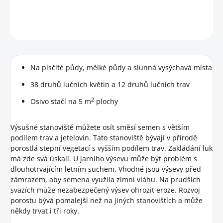
DETAILNÍ INFORMACE
HLÍDAT
Na písčité půdy, mělké půdy a slunná vysýchavá místa
38 druhů lučních květin a 12 druhů lučních trav
2
Osivo stačí na 5 m
plochy
Výsušné stanoviště můžete osít směsí semen s větším
podílem trav a jetelovin. Tato stanoviště bývají v přírodě
porostlá stepní vegetací s vyšším podílem trav. Zakládání luk
má zde svá úskalí. U jarního výsevu může být problém s
dlouhotrvajícím letním suchem. Vhodné jsou výsevy před
zámrazem, aby semena využila zimní vláhu. Na prudších
svazích může nezabezpečený výsev ohrozit eroze. Rozvoj
porostu bývá pomalejší než na jiných stanovištích a může
někdy trvat i tři roky.