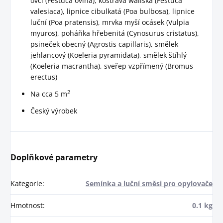
ovčí (Festuca ovina), kostřava waliská (Festuca
valesiaca), lipnice cibulkatá (Poa bulbosa), lipnice
luční (Poa pratensis), mrvka myší ocásek (Vulpia
myuros), poháňka hřebenitá (Cynosurus cristatus),
psineček obecný (Agrostis capillaris), smělek
jehlancový (Koeleria pyramidata), smělek štíhlý
(Koeleria macrantha), sveřep vzpřímený (Bromus
erectus)
2
Na cca 5 m
Český výrobek
Doplňkové parametry
Kategorie
:
Semínka a luční směsi pro opylovače
Hmotnost
:
0.1 kg