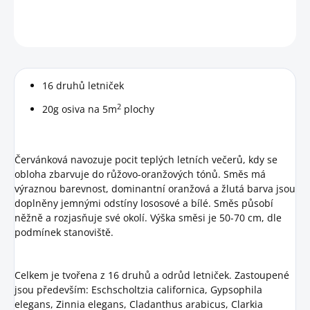
DETAILNÍ INFORMACE
HLÍDAT
16 druhů letniček
2
20g osiva na 5m
plochy
Červánková navozuje pocit teplých letních večerů, kdy se
obloha zbarvuje do růžovo-oranžových tónů. Směs má
výraznou barevnost, dominantní oranžová a žlutá barva jsou
doplněny jemnými odstíny lososové a bílé. Směs působí
něžně a rozjasňuje své okolí. Výška směsi je 50-70 cm, dle
podmínek stanoviště.
Celkem je tvořena z 16 druhů a odrůd letniček. Zastoupené
jsou především: Eschscholtzia californica, Gypsophila
elegans, Zinnia elegans, Cladanthus arabicus, Clarkia