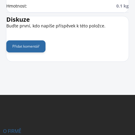
Hmotnost
:
0.1 kg
Diskuze
Buďte první, kdo napíše příspěvek k této položce.
Přidat komentář
Z
á
p
a
t
í
O FIRMĚ