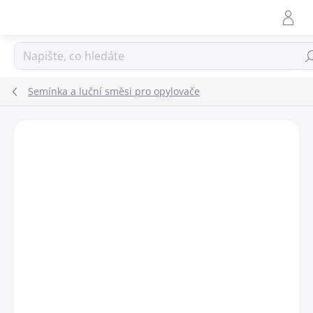
Přejít
na
obsah
Hle
Semínka a luční směsi pro opylovače
ZNAČKA:
BIOPRO