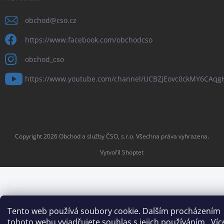
obchod
@
cso.cz
https://www.facebook.com/obchodcso
obchod_cso
https://www.youtube.com/channel/UCBZjEovc0ckMY6CAq
Copyright 2026
Obchod a služby ČSO, s.r.o
. Všechna práva vyhrazena.
Vytvořil Shoptet
Tento web používá soubory cookie. Dalším procházením
tohoto webu vyjadřujete souhlas s jejich používáním.. Víc