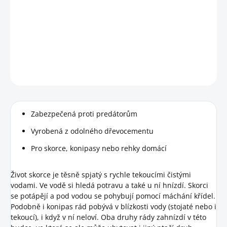
−
+
Přidat do košíku
Pro skorce, konipasy nebo rehky domácí.
DETAILNÍ INFORMACE
HLÍDAT
Zabezpečená proti predátorům
Vyrobená z odolného dřevocementu
Pro skorce, konipasy nebo rehky domácí
Život skorce je těsně spjatý s rychle tekoucími čistými
vodami. Ve vodě si hledá potravu a také u ní hnízdí. Skorci
se potápějí a pod vodou se pohybují pomocí máchání křídel.
Podobně i konipas rád pobývá v blízkosti vody (stojaté nebo i
tekoucí), i když v ní neloví. Oba druhy rády zahnízdí v této