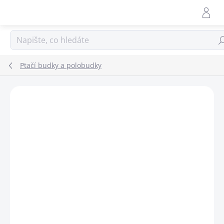
Přejít
na
obsah
Hle
Ptačí budky a polobudky
ZNAČKA:
SCHWEGLER