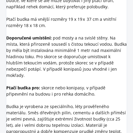
budce, ve které se ale může ubytovat i jiný ptačí druh,
například rehek domácí, který preferuje polobudky.
Ptačí budka má vnější rozměry 19 x 19 x 37 cm a vnitřní
rozměry 18 x 18 cm.
Doporučené umístění:
pod mosty a na svislé stěny. Na
místa, která přirozeně sousedí s čistou tekoucí vodou. Budka
by měla být instalována minimálně 1 metr nad maximální
hladinou toku. Pro skorce se doporučuje umisťovat k
hlubším tekoucím vodám, protože skorec se v případě
nebezpečí potápí. V případě konipasů jsou vhodné i jen
mokřady.
Ptačí budka pro:
skorce nebo konipasy, v případě
připevnění na budovu i pro rehka domácího.
Budka je vyrobena ze speciálního, léty prověřeného
materiálu. Směs dřevěných pilin, cementu a dalších příměsí
je velmi pevná, zajišťuje extrémní životnost budky (cca 25
let), ale i velmi dobrou tepelnou izolaci. Materiál je
paropropustný a dobře kompenzuje prudké změny teplot.