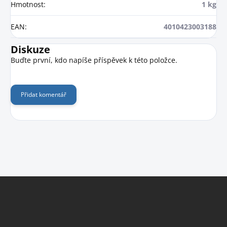
Hmotnost
:
1 kg
EAN
:
4010423003188
Diskuze
Buďte první, kdo napíše příspěvek k této položce.
Přidat komentář
Z
á
p
a
t