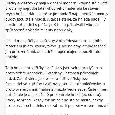
Jiřičky a vlaštovky
mají v dnešní moderní krajině stále větší
problémy najít dostatek vhodného materiálu ke stavění
svých hnízd. Bláto, které se jim podaří najít, nedrží a omítky
budov jsou stále hladší. A tak se stane, že hnízda padají (v
horším případě i s ptáčaty). K tomu přispívají i vibrace
způsobené nákladními auty nebo vlaky.
Pokud mají jiřičky a vlaštovky v okolí dostatek stavebního
materiálu (bláto, kousky trávy…), ale na omyvatelné fasádě
jim přirozené hnízdo nedrží, doporučujeme použít toto
hnízdo.
Tato hnízda pro jiřičky i vlaštovky jsou velmi prodyšná, a
proto dobře napodobují všechny vlastnosti přírodních
hnízd. Zadní stěna je z venkovní dřevotřísky bez
formaldehydu. Jiřičky i valštovky jsou velmi společenské, a
proto preferují minimálně 2 hnízda vedle sebe. Čistění není
nutné, ale je doporučené při kontrole hnízd (po odletu).
Jiřičky se vracejí každý rok hnízdit na stejné místo, někdy
proto trvá trochu déle, než zahnízdí poprvé v novém hnízdě.