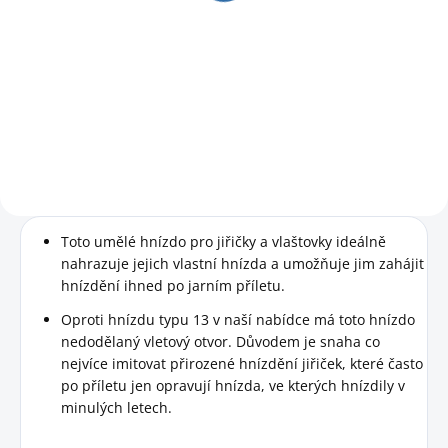
243,80 Kč bez DPH
Do košíku
Pro omezení trusu na fasádě.
Toto umělé hnízdo pro jiřičky a vlaštovky ideálně
nahrazuje jejich vlastní hnízda a umožňuje jim zahájit
hnízdění ihned po jarním příletu.
Oproti hnízdu typu 13 v naší nabídce má toto hnízdo
nedodělaný vletový otvor. Důvodem je snaha co
nejvíce imitovat přirozené hnízdění jiřiček, které často
po příletu jen opravují hnízda, ve kterých hnízdily v
minulých letech.