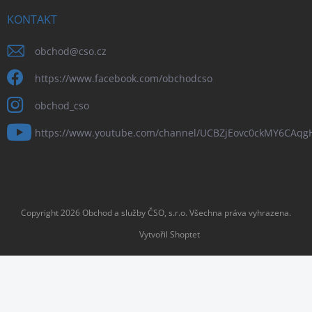
KONTAKT
obchod
@
cso.cz
https://www.facebook.com/obchodcso
obchod_cso
https://www.youtube.com/channel/UCBZjEovc0ckMY6CAq
Copyright 2026
Obchod a služby ČSO, s.r.o
. Všechna práva vyhrazena.
Vytvořil Shoptet