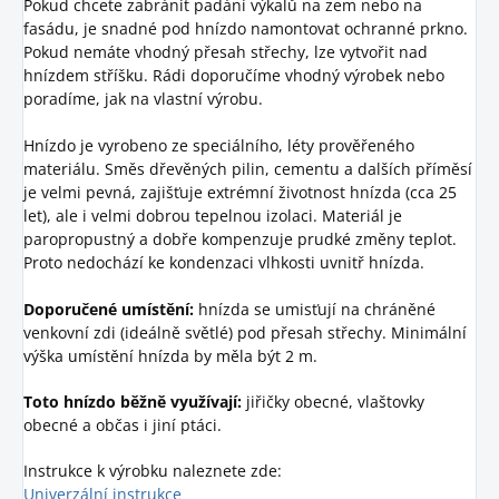
Pokud chcete zabránit padání výkalů na zem nebo na
fasádu, je snadné pod hnízdo namontovat ochranné prkno.
Pokud nemáte vhodný přesah střechy, lze vytvořit nad
hnízdem stříšku. Rádi doporučíme vhodný výrobek nebo
poradíme, jak na vlastní výrobu.
Hnízdo je vyrobeno ze speciálního, léty prověřeného
materiálu. Směs dřevěných pilin, cementu a dalších příměsí
je velmi pevná, zajišťuje extrémní životnost hnízda (cca 25
let), ale i velmi dobrou tepelnou izolaci. Materiál je
paropropustný a dobře kompenzuje prudké změny teplot.
Proto nedochází ke kondenzaci vlhkosti uvnitř hnízda.
Doporučené umístění:
hnízda se umisťují na chráněné
venkovní zdi (ideálně světlé) pod přesah střechy. Minimální
výška umístění hnízda by měla být 2 m.
Toto hnízdo běžně využívají:
jiřičky obecné, vlaštovky
obecné a občas i jiní ptáci.
Instrukce k výrobku naleznete zde:
Univerzální instrukce