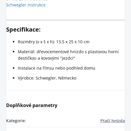
Schwegler instrukce
Specifikace:
Rozměry (v x š x h): 13,5 x 25 x 10 cm
Materiál: dřevocementové hnízdo s plastovou horní
destičkou a kovovými "jezdci"
Instalace na římsu nebo podhled domu
Výrobce: Schwegler, Německo
Doplňkové parametry
Kategorie
:
Ptačí hnízda