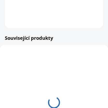
přirozených podmínkách.
DETAILNÍ INFORMACE
HLÍDAT
Související produkty
SKLADEM
Podložka pod hnízdo
jiřiček nebo vlaštovek
295 Kč