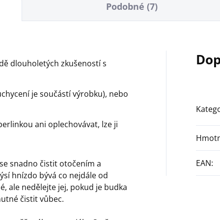
Podobné (7)
Dop
dě dlouholetých zkušeností s
(uchycení je součástí výrobku), nebo
Katego
erlinkou ani oplechovávat, lze ji
Hmotn
EAN
:
se snadno čistit otočením a
sí hnízdo bývá co nejdále od
é, ale nedělejte jej, pokud je budka
utné čistit vůbec.