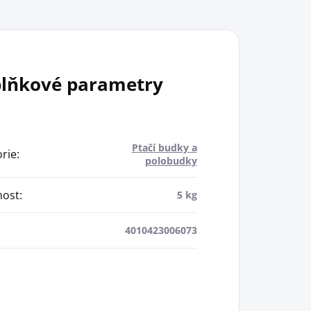
lňkové parametry
Ptačí budky a
rie
:
polobudky
ost
:
5 kg
4010423006073