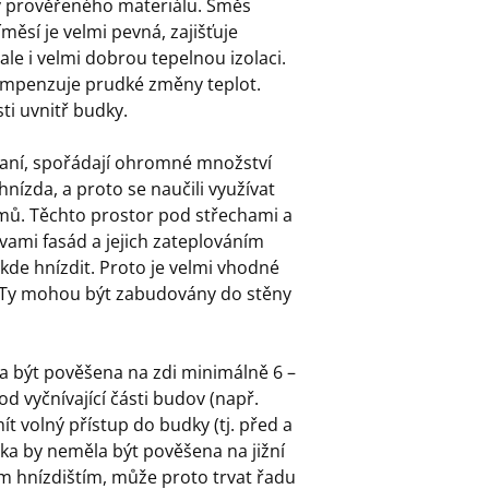
ty prověřeného materiálu. Směs
měsí je velmi pevná, zajišťuje
ale i velmi dobrou tepelnou izolaci.
ompenzuje prudké změny teplot.
ti uvnitř budky.
ítaní, spořádají ohromné množství
hnízda, a proto se naučili využívat
mů. Těchto prostor pod střechami a
avami fasád a jejich zateplováním
 kde hnízdit. Proto je velmi vhodné
y. Ty mohou být zabudovány do stěny
 být pověšena na zdi minimálně 6 –
 vyčnívající části budov (např.
ít volný přístup do budky (tj. před a
ka by neměla být pověšena na jižní
ým hnízdištím, může proto trvat řadu