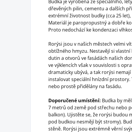
Budka je vyrobena ze speciálního, lé
dřevěných pilin, cementu a dalších pří
extrémní životnost budky (cca 25 let), 
Materiál je paropropustný a dobře k
Proto nedochází ke kondenzaci vlhkos
Rorýsi jsou v našich městech velmi v
obtížného hmyzu. Nestavějí si vlastní 
dutin a otvorů ve fasádách našich do
ve výklencích však v souvislosti s opr
dramaticky ubývá, a tak rorýsi nemají
instalovat speciální hnízdní prostor
nebo prostě přidělány na fasádu.
Doporučené umístění:
Budka by měla
7 metrů od země pod střechu nebo pod
balkon). Ujistěte se, že rorýsi budou m
pod budkou nesmějí být stromy). Bud
stěně. Rorýsi jsou extrémně věrní sv