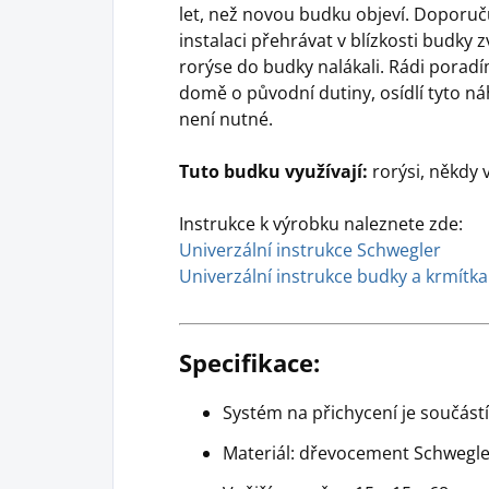
let, než novou budku objeví. Doporu
instalaci přehrávat v blízkosti budky 
rorýse do budky nalákali. Rádi poradím
domě o původní dutiny, osídlí tyto náh
není nutné.
Tuto budku využívají:
rorýsi, někdy 
Instrukce k výrobku naleznete zde:
Univerzální instrukce Schwegler
Univerzální instrukce budky a krmítka
Specifikace:
Systém na přichycení je součást
Materiál: dřevocement Schwegle