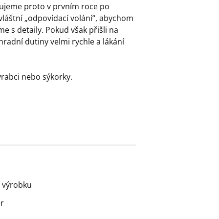
čujeme proto v prvním roce po
zvláštní „odpovídací volání“, abychom
e s detaily. Pokud však přišli na
radní dutiny velmi rychle a lákání
vrabci nebo sýkorky.
í výrobku
r