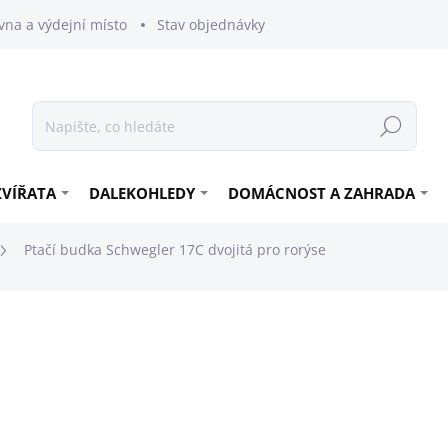
vna a výdejní místo
Stav objednávky
Hledat
ZVÍŘATA
DALEKOHLEDY
DOMÁCNOST A ZAHRADA
Ptačí budka Schwegler 17C dvojitá pro rorýse
3 999 Kč
3 304,96 Kč bez DPH
Měrná
SKLADEM
cena: