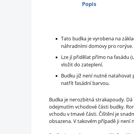
Popis
Tato budka je vyrobena na zákla
náhradními domovy pro rorýse.
Lze jí přidělat přímo na fasádu 
vložit do zateplení.
Budku již není nutné natahovat p
natřít fasádní barvou.
Budka je nerozbitná strakapoudy. Dá 
odejmutím vchodové části budky. Rorý
vchodu v tmavé části. Čištění je snadn
obsazena. V takovém případě ji není n