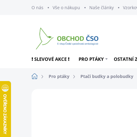
Přejít
O nás
Vše o nákupu
Naše články
Vzorko
na
obsah
❗ SLEVOVÉ AKCE ❗
PRO PTÁKY
OSTATNÍ 
Domů
Pro ptáky
Ptačí budky a polobudky
ZNAČKA:
SCHWEGLER