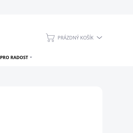
PRÁZDNÝ KOŠÍK
NÁKUPNÍ
KOŠÍK
PRO RADOST