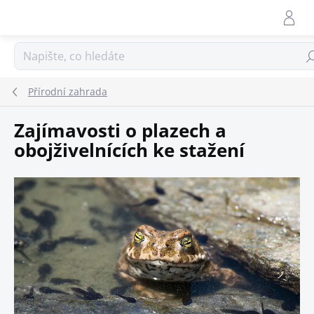
Přejít
na
obsah
Hle
Přírodní zahrada
Zajímavosti o plazech a
obojživelnících ke stažení