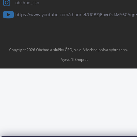
obchod_cso
https://www.youtube.com/channel/UCBZjEovc0ckMY6CAq
Copyright 2026
Obchod a služby ČSO, s.r.o
. Všechna práva vyhrazena.
Vytvořil Shoptet