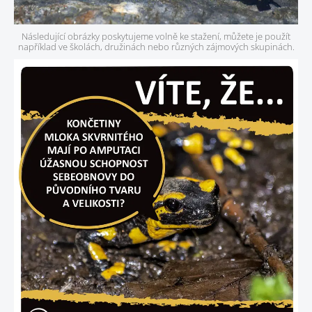
Následující obrázky poskytujeme volně ke stažení, můžete je použít
například ve školách, družinách nebo různých zájmových skupinách.