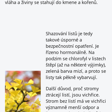
vláha a živiny se stahují do kmene a kořenů.
Shazování listů je tedy
takové úsporné a
bezpečnostní opatření. Je
řízeno hormonálně. Na
podzim se chlorofyl v listech
štěpí (až na některé výjimky),
zelená barva mizí, a proto se
listy tak pěkně vybarvují.
Další důvod, proč stromy
ztrácejí listí, jsou vichřice.
Strom bez listí má ve vichřici
významně menší odpor a