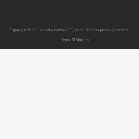
Copyright 2026
Obchod a služby ČSO, s.r.o
. Všechna práva vyhrazena.
Vytvořil Shoptet