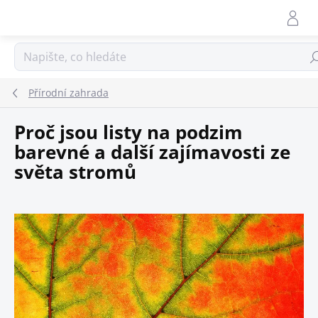
Přejít
na
obsah
Hle
Přírodní zahrada
Proč jsou listy na podzim
barevné a další zajímavosti ze
světa stromů