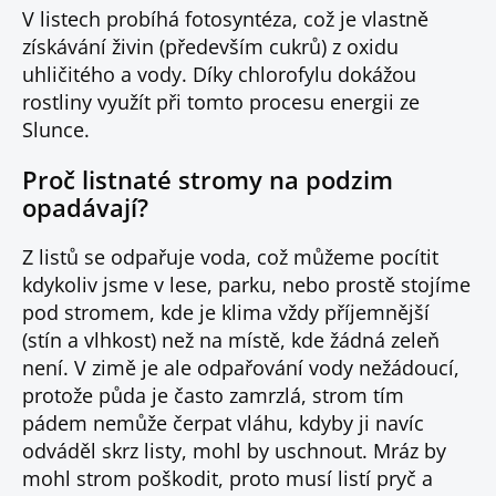
V listech probíhá fotosyntéza, což je vlastně
získávání živin (především cukrů) z oxidu
uhličitého a vody. Díky chlorofylu dokážou
rostliny využít při tomto procesu energii ze
Slunce.
Proč listnaté stromy na podzim
opadávají?
Z listů se odpařuje voda, což můžeme pocítit
kdykoliv jsme v lese, parku, nebo prostě stojíme
pod stromem, kde je klima vždy příjemnější
(stín a vlhkost) než na místě, kde žádná zeleň
není. V zimě je ale odpařování vody nežádoucí,
protože půda je často zamrzlá, strom tím
pádem nemůže čerpat vláhu, kdyby ji navíc
odváděl skrz listy, mohl by uschnout. Mráz by
mohl strom poškodit, proto musí listí pryč a