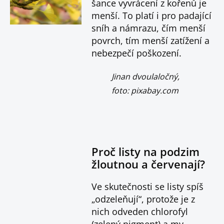
šance vyvrácení z kořenů je
menší. To platí i pro padající
sníh a námrazu, čím menší
povrch, tím menší zatížení a
nebezpečí poškození.
Jinan dvoulaločný,
foto: pixabay.com
Proč listy na podzim
žloutnou a červenají?
Ve skutečnosti se listy spíš
„odzeleňují“, protože je z
nich odveden chlorofyl
(zelený pigment) a my