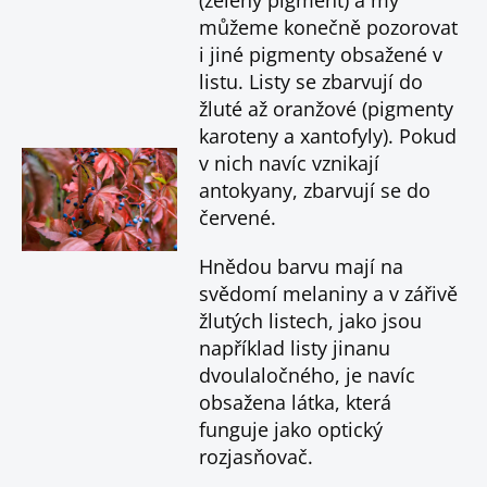
můžeme konečně pozorovat
i jiné pigmenty obsažené v
listu. Listy se zbarvují do
žluté až oranžové (pigmenty
karoteny a xantofyly). Pokud
v nich navíc vznikají
antokyany, zbarvují se do
červené.
Hnědou barvu mají na
svědomí melaniny a v zářivě
žlutých listech, jako jsou
například listy jinanu
dvoulaločného, je navíc
obsažena látka, která
funguje jako optický
rozjasňovač.