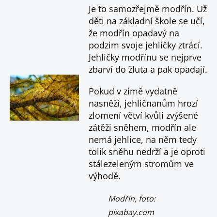
Je to samozřejmě modřín. Už
děti na základní škole se učí,
že modřín opadavý na
podzim svoje jehličky ztrácí.
Jehličky modřínu se nejprve
zbarví do žluta a pak opadají.
Pokud v zimě vydatně
nasněží, jehličnanům hrozí
zlomení větví kvůli zvýšené
zátěži sněhem, modřín ale
nemá jehlice, na něm tedy
tolik sněhu nedrží a je oproti
stálezeleným stromům ve
výhodě.
Modřín, foto:
pixabay.com