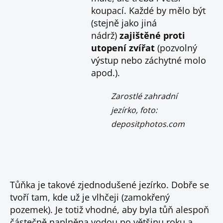
koupací. Každé by mělo být
(stejně jako jiná
nádrž)
zajištěné proti
utopení zvířat
(pozvolný
výstup nebo záchytné molo
apod.).
Zarostlé zahradní
jezírko, foto:
depositphotos.com
Tůňka je takové zjednodušené jezírko. Dobře se
tvoří tam, kde už je vlhčeji (zamokřený
pozemek). Je totiž vhodné, aby byla tůň alespoň
částečně naplněna vodou po většinu roku a