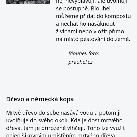
něj nevyplavují, ale uvolňují
se postupně. Biouhel
můžeme přidat do kompostu
a nechat ho nasáknout
živinami nebo vložit přímo
na místo pěstování do země.
Biouhel, foto:
prauhel.cz
Dřevo a německá kopa
Mrtvé dřevo do sebe nasává vodu a potom ji
uvolňuje do svého okolí. Kde je dost mrtvého
dřeva, tam je přirozeně vlhčeji. Toho lze využít
nejen šikovným umístěním mrtvého dřeva