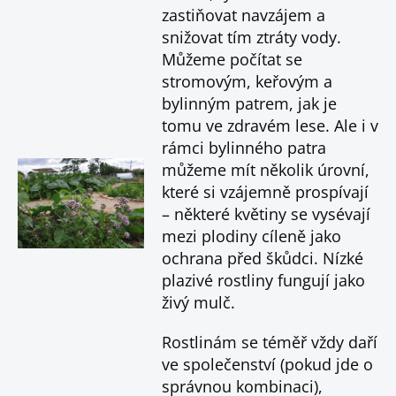
zastiňovat navzájem a
snižovat tím ztráty vody.
Můžeme počítat se
stromovým, keřovým a
bylinným patrem, jak je
tomu ve zdravém lese. Ale i v
rámci bylinného patra
můžeme mít několik úrovní,
které si vzájemně prospívají
– některé květiny se vysévají
mezi plodiny cíleně jako
ochrana před škůdci. Nízké
plazivé rostliny fungují jako
živý mulč.
Rostlinám se téměř vždy daří
ve společenství (pokud jde o
správnou kombinaci),