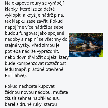
Na okapové roury se vyrábějí
klapky, které lze za deště
vyklopit, a když je nádrž plná,
tak klapku zase zavřít. Pokud
napojíme více nádrží za sebe,
budou fungovat jako spojené
nádoby a naplní se všechny do
stejné výšky. Před zimou je
potřeba nádrže vyprázdnit,
nebo dovnitř vložit objekt, který
bude kompenzovat roztažnost
ledu (např. prázdné otevřené
PET lahve).
Pokud nechcete kupovat
žádnou novou nádobu, můžete
zkusit sehnat například IBC
barel z druhé ruky, starou