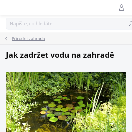
Přejít
na
obsah
Hle
Přírodní zahrada
Jak zadržet vodu na zahradě