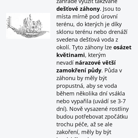
zahradě využít takzvané
dešťové záhony
. Jsou to
místa mírně pod úrovní
terénu, do kterých je díky
sklonu terénu nebo drenáží
svedena dešťová voda z
okolí. Tyto záhony lze
osázet
květinami
, kterým
nevadí
nárazové větší
zamokření půdy
. Půda v
záhonu by měly být
propustná, aby se voda
během několika dní vsákla
nebo vypařila (uvádí se 3-7
dní). Nově vysazené rostliny
budou potřebovat zpočátku
trochu péče, až se ale
zakoření, měly by být