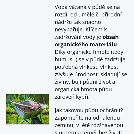
Voda vázaná v půdě se na
rozdíl od umělé či přírodní
nádrže tak snadno
nevypařuje. Klíčem k
zadržování vody je
obsah
organického materiálu
.
Díky organické hmotě (tedy
humusu) se v půdě zadržuje
potřebná vlhkost, vlhkost
zvyšuje úrodnost, skladují se
živiny, bují půdní život a
organická hmota půdu
zároveň kypří.
Jak takovou půdu ochránit?
Zapomeňte na odhalenou
zeminu, v létě rozžhavenou
sluncem a téměř bez života.