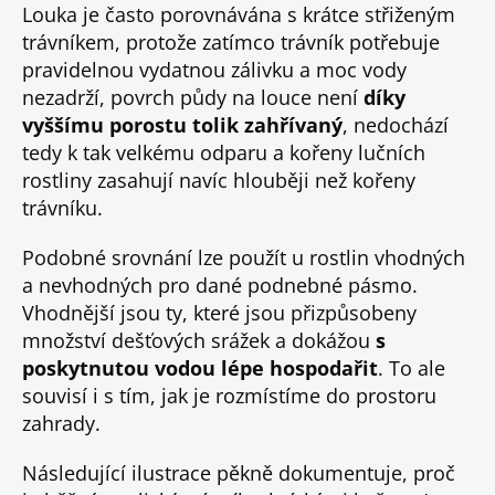
Louka je často porovnávána s krátce střiženým
trávníkem, protože zatímco trávník potřebuje
pravidelnou vydatnou zálivku a moc vody
nezadrží, povrch půdy na louce není
díky
vyššímu porostu tolik zahřívaný
, nedochází
tedy k tak velkému odparu a kořeny lučních
rostliny zasahují navíc hlouběji než kořeny
trávníku.
Podobné srovnání lze použít u rostlin vhodných
a nevhodných pro dané podnebné pásmo.
Vhodnější jsou ty, které jsou přizpůsobeny
množství dešťových srážek a dokážou
s
poskytnutou vodou lépe hospodařit
. To ale
souvisí i s tím, jak je rozmístíme do prostoru
zahrady.
Následující ilustrace pěkně dokumentuje, proč