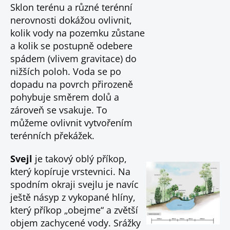
Sklon terénu a různé terénní
nerovnosti dokážou ovlivnit,
kolik vody na pozemku zůstane
a kolik se postupně odebere
spádem (vlivem gravitace) do
nižších poloh. Voda se po
dopadu na povrch přirozeně
pohybuje směrem dolů a
zároveň se vsakuje. To
můžeme ovlivnit vytvořením
terénních překážek.
Svejl
je takový oblý příkop,
který kopíruje vrstevnici. Na
spodním okraji svejlu je navíc
ještě násyp z vykopané hlíny,
který příkop „obejme“ a zvětší
objem zachycené vody. Srážky