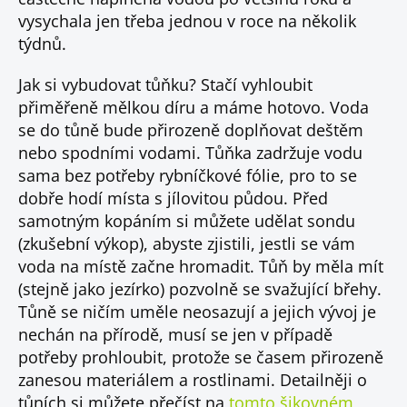
vysychala jen třeba jednou v roce na několik
týdnů.
Jak si vybudovat tůňku? Stačí vyhloubit
přiměřeně mělkou díru a máme hotovo. Voda
se do tůně bude přirozeně doplňovat deštěm
nebo spodními vodami. Tůňka zadržuje vodu
sama bez potřeby rybníčkové fólie, pro to se
dobře hodí místa s jílovitou půdou. Před
samotným kopáním si můžete udělat sondu
(zkušební výkop), abyste zjistili, jestli se vám
voda na místě začne hromadit. Tůň by měla mít
(stejně jako jezírko) pozvolně se svažující břehy.
Tůně se ničím uměle neosazují a jejich vývoj je
nechán na přírodě, musí se jen v případě
potřeby prohloubit, protože se časem přirozeně
zanesou materiálem a rostlinami. Detailněji o
tůních si můžete přečíst na
tomto šikovném