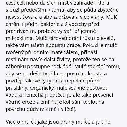
cestiček nebo dalších míst v zahradě), která
slouží především k tomu, aby se půda zbytečně
nevysušovala a aby zadržovala více vláhy. Mulč
chrání i půdní bakterie a živočichy před
přehříváním, protože vytváří příjemné
mikroklima. Mulč zároveň brání růstu plevelů,
takže vám ušetří spoustu práce. Pokud je mulč
tvořený přírodním materiálem, přináší
rostlinám navíc další živiny, protože ten se na
záhonku postupně rozkládá. Mulč zabrání tomu,
aby se po dešti tvořila na povrchu krusta a
později takové ty typické nepěkné půdní
praskliny. Organický mulč vsákne dešťovou
vodu a nenechá ji odtéct, je ale také prevencí
větrné eroze a zmírňuje kolísání teplot na
povrchu půdy (v zimě i v létě).
Více o mulči, jaké jsou druhy mulče a jak ho