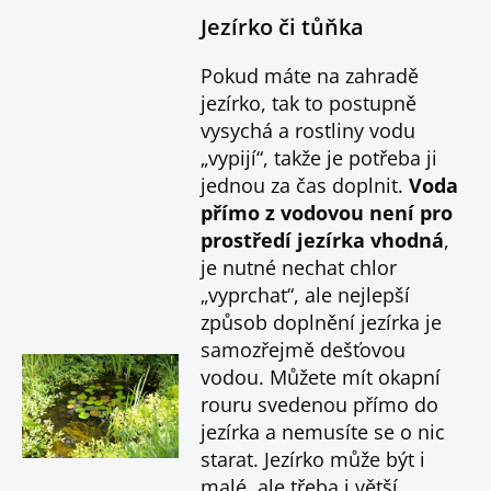
Jezírko či tůňka
Pokud máte na zahradě
jezírko, tak to postupně
vysychá a rostliny vodu
„vypijí“, takže je potřeba ji
jednou za čas doplnit.
Voda
přímo z vodovou není pro
prostředí jezírka vhodná
,
je nutné nechat chlor
„vyprchat“, ale nejlepší
způsob doplnění jezírka je
samozřejmě dešťovou
vodou. Můžete mít okapní
rouru svedenou přímo do
jezírka a nemusíte se o nic
starat. Jezírko může být i
malé, ale třeba i větší