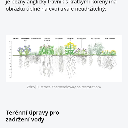
je běžný anglický trávník s krátkými kořeny (na
obrázku úplně nalevo) trvale neudržitelný:
Zdroj ilustrace: themeadoway.ca/restoration/
Terénní úpravy pro
zadržení vody