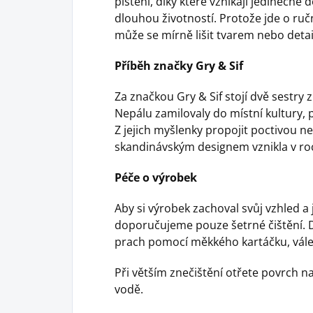
plstění, díky které vznikají jedinečné
dlouhou životností. Protože jde o ručn
může se mírně lišit tvarem nebo deta
Příběh značky Gry & Sif
Za značkou Gry & Sif stojí dvě sestry
Nepálu zamilovaly do místní kultury, p
Z jejich myšlenky propojit poctivou n
skandinávským designem vznikla v roc
Péče o výrobek
Aby si výrobek zachoval svůj vzhled a
doporučujeme pouze šetrné čištění.
prach pomocí měkkého kartáčku, váleč
Při větším znečištění otřete povrch
vodě.