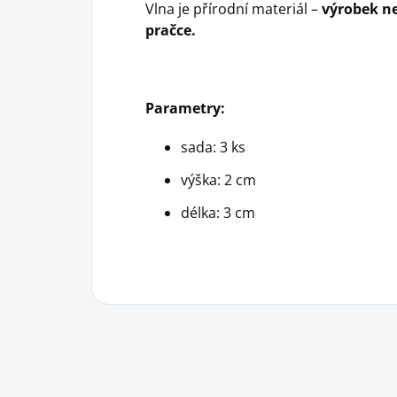
Vlna je přírodní materiál –
výrobek ne
pračce.
Parametry:
sada: 3 ks
výška: 2 cm
délka: 3 cm