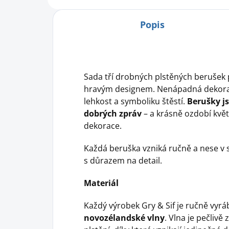
Popis
Sada tří drobných plstěných berušek p
hravým designem. Nenápadná dekorac
lehkost a symboliku štěstí.
Berušky j
dobrých zpráv
– a krásně ozdobí květ
dekorace.
Každá beruška vzniká ručně a nese v 
s důrazem na detail.
Materiál
Každý výrobek Gry & Sif je ručně vyr
novozélandské vlny
. Vlna je pečlivě