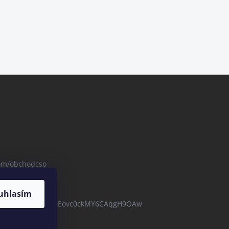
com/obchodcso
uhlasím
com/channel/UCBZjEovc0ckMY6CAqgH9OAw