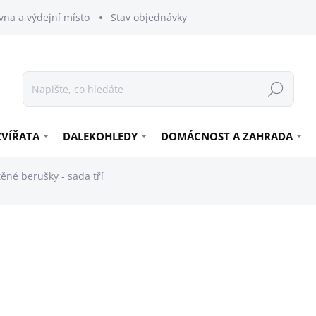
vna a výdejní místo
Stav objednávky
Hledat
ZVÍŘATA
DALEKOHLEDY
DOMÁCNOST A ZAHRADA
těné berušky - sada tří
199 Kč
164,46 Kč bez DPH
Měrná
SKLADEM
cena: