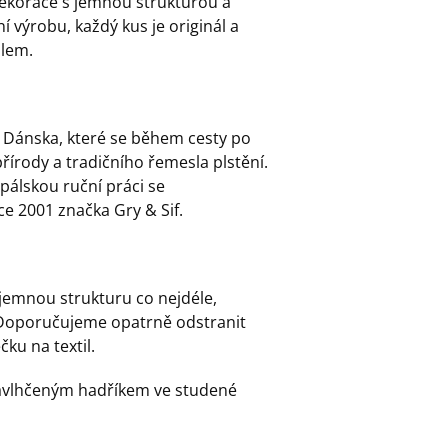
 dekorace s jemnou strukturou a
í výrobu, každý kus je originál a
ilem.
 z Dánska, které se během cesty po
řírody a tradičního řemesla plstění.
epálskou ruční práci se
e 2001 značka Gry & Sif.
 jemnou strukturu co nejdéle,
 Doporučujeme opatrně odstranit
ku na textil.
 navlhčeným hadříkem ve studené