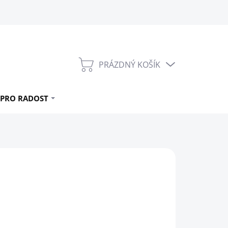
PRÁZDNÝ KOŠÍK
NÁKUPNÍ
KOŠÍK
PRO RADOST