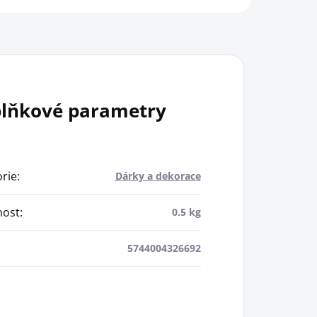
lňkové parametry
rie
:
Dárky a dekorace
ost
:
0.5 kg
5744004326692