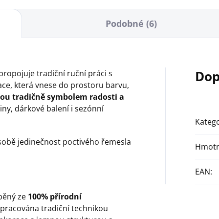
Podobné (6)
Dop
ropojuje tradiční ruční práci s
e, která vnese do prostoru barvu,
sou tradičně symbolem radosti a
iny, dárkové balení i sezónní
Katego
sobě jedinečnost poctivého řemesla
Hmotn
EAN
:
áběný ze
100% přírodní
 zpracována tradiční technikou