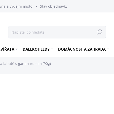
vna a výdejní místo
Stav objednávky
Hledat
ZVÍŘATA
DALEKOHLEDY
DOMÁCNOST A ZAHRADA
y a labutě s gammarusem (90g)
49 Kč
43,75 Kč bez DPH
Měrná
54,44 Kč / 100 g
cena:
SKLADEM