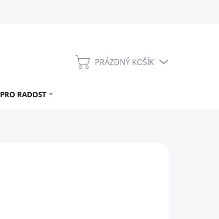
PRÁZDNÝ KOŠÍK
NÁKUPNÍ
KOŠÍK
PRO RADOST