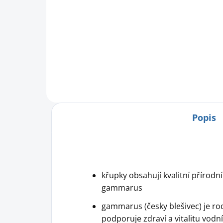
Pro
v z
Zdravá pochoutka určené pro
krmení labutí a divokých
kachen speciálně vyrobená pro
e-shop České společnosti
ornitologické.
Popis
křupky obsahují kvalitní přírodní
gammarus
gammarus (česky blešivec) je ro
podporuje zdraví a vitalitu vodn