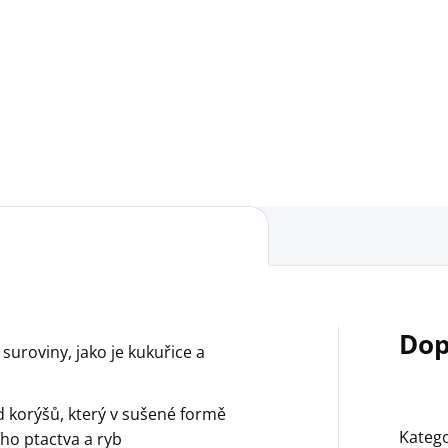
fesionální směs využívaná i
oologických zahradách.
Dop
 suroviny, jako je kukuřice a
d korýšů, který v sušené formě
Katego
ího ptactva a ryb