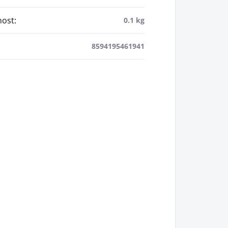
ost
:
0.1 kg
8594195461941