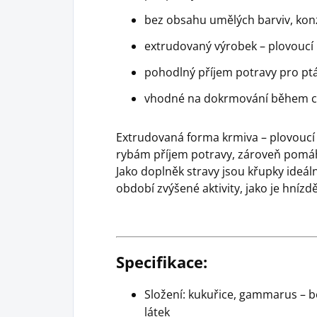
bez obsahu umělých barviv, konz
extrudovaný výrobek – plovoucí
pohodlný příjem potravy pro ptá
vhodné na dokrmování během c
Extrudovaná forma krmiva – plovoucí
rybám příjem potravy, zároveň pomáh
Jako doplněk stravy jsou křupky ideál
období zvýšené aktivity, jako je hníz
Specifikace:
Složení: kukuřice, gammarus – b
látek