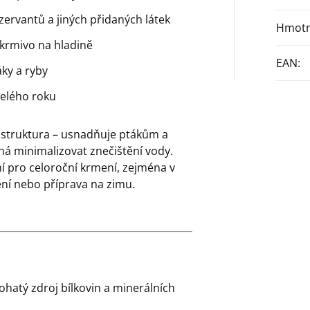
ervantů a jiných přidaných látek
Hmotn
 krmivo na hladině
EAN
:
ky a ryby
elého roku
 struktura – usnadňuje ptákům a
á minimalizovat znečištění vody.
ní pro celoroční krmení, zejména v
dění nebo příprava na zimu.
ohatý zdroj bílkovin a minerálních