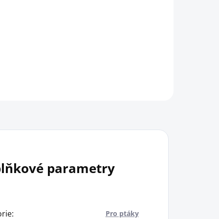
lňkové parametry
rie
:
Pro ptáky