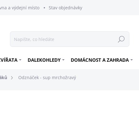
vna a výdejní místo
Stav objednávky
Hledat
ZVÍŘATA
DALEKOHLEDY
DOMÁCNOST A ZAHRADA
áků
Odznáček - sup mrchožravý
60 Kč
49,59 Kč bez DPH
Měrná
NA CESTĚ OD DODAVATE
cena:
DETAILNÍ INFORMACE