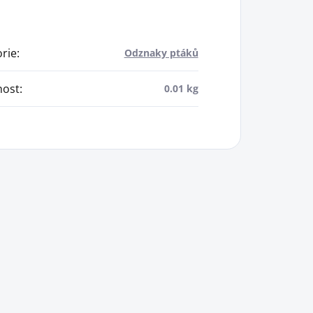
rie
:
Odznaky ptáků
ost
:
0.01 kg