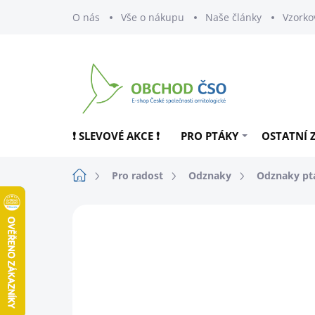
Přejít
O nás
Vše o nákupu
Naše články
Vzorko
na
obsah
❗ SLEVOVÉ AKCE ❗
PRO PTÁKY
OSTATNÍ 
Domů
Pro radost
Odznaky
Odznaky pt