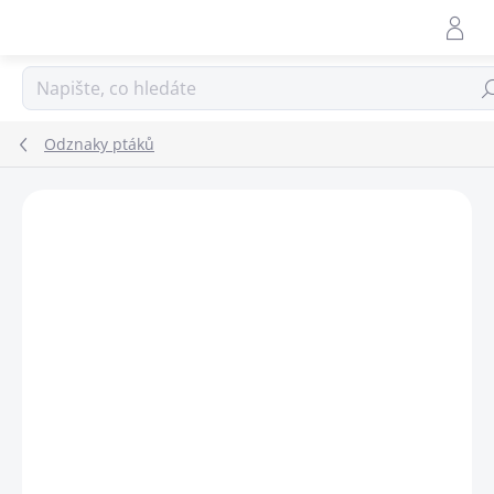
Přejít
na
obsah
Hle
Odznaky ptáků