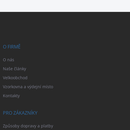
Z
á
p
a
t
í
O FIRMĚ
O nás
Naše články
Velkoobchod
Vzorkovna a výdejní místo
Kontakty
PRO ZÁKAZNÍKY
Způsoby dopravy a platby