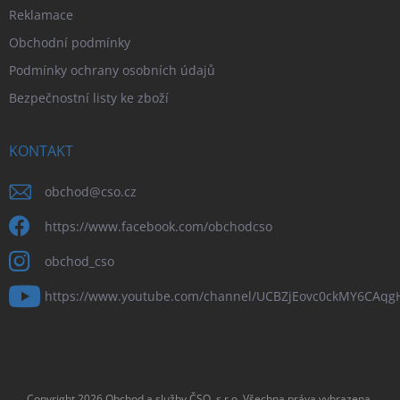
Reklamace
Obchodní podmínky
Podmínky ochrany osobních údajů
Bezpečnostní listy ke zboží
KONTAKT
obchod
@
cso.cz
https://www.facebook.com/obchodcso
obchod_cso
https://www.youtube.com/channel/UCBZjEovc0ckMY6CAq
Copyright 2026
Obchod a služby ČSO, s.r.o
. Všechna práva vyhrazena.