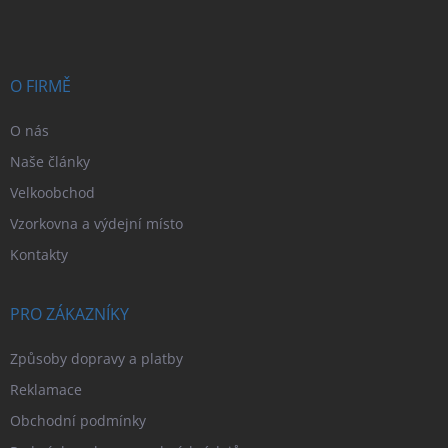
p
a
t
í
O FIRMĚ
O nás
Naše články
Velkoobchod
Vzorkovna a výdejní místo
Kontakty
PRO ZÁKAZNÍKY
Způsoby dopravy a platby
Reklamace
Obchodní podmínky