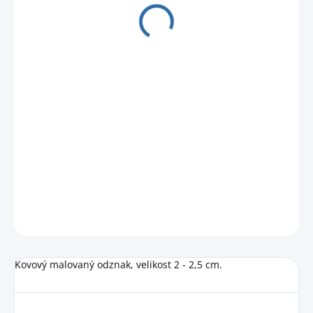
60 Kč
49,59 Kč bez DPH
Měrná
NA CESTĚ OD DODAVATELE
cena:
DETAILNÍ INFORMACE
HLÍDAT
Kovový malovaný odznak, velikost 2 - 2,5 cm.