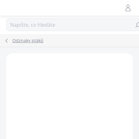
Přejít
na
obsah
Hle
Odznaky ptáků