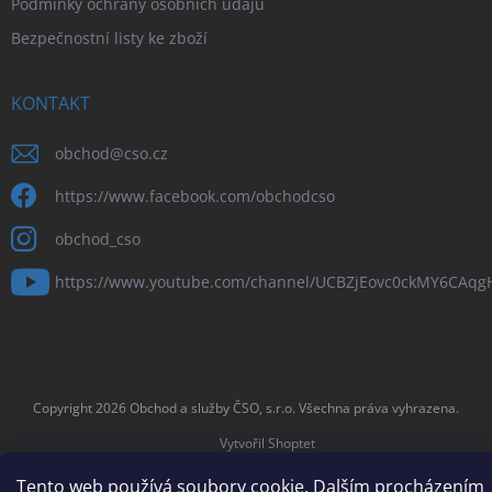
Podmínky ochrany osobních údajů
Bezpečnostní listy ke zboží
KONTAKT
obchod
@
cso.cz
https://www.facebook.com/obchodcso
obchod_cso
https://www.youtube.com/channel/UCBZjEovc0ckMY6CAq
Copyright 2026
Obchod a služby ČSO, s.r.o
. Všechna práva vyhrazena.
Vytvořil Shoptet
Tento web používá soubory cookie. Dalším procházením