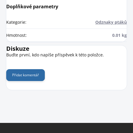
Doplňkové parametry
Kategorie
:
Odznaky ptáků
Hmotnost
:
0.01 kg
Diskuze
Buďte první, kdo napíše příspěvek k této položce.
Přidat komentář
Z
á