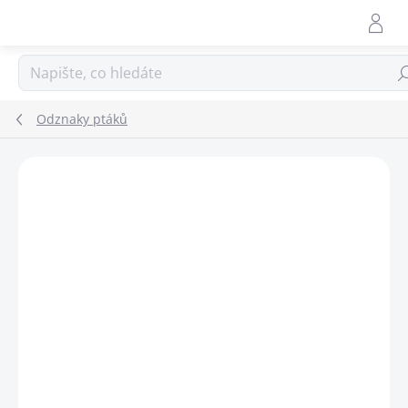
Přejít
na
obsah
Hle
Odznaky ptáků