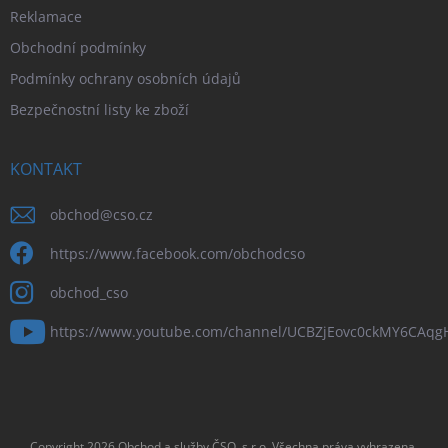
Reklamace
Obchodní podmínky
Podmínky ochrany osobních údajů
Bezpečnostní listy ke zboží
KONTAKT
obchod
@
cso.cz
https://www.facebook.com/obchodcso
obchod_cso
https://www.youtube.com/channel/UCBZjEovc0ckMY6CAq
Copyright 2026
Obchod a služby ČSO, s.r.o
. Všechna práva vyhrazena.