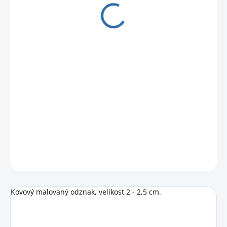
60 Kč
49,59 Kč bez DPH
Měrná
NA CESTĚ OD DODAVATELE
cena:
DETAILNÍ INFORMACE
HLÍDAT
Kovový malovaný odznak, velikost 2 - 2,5 cm.