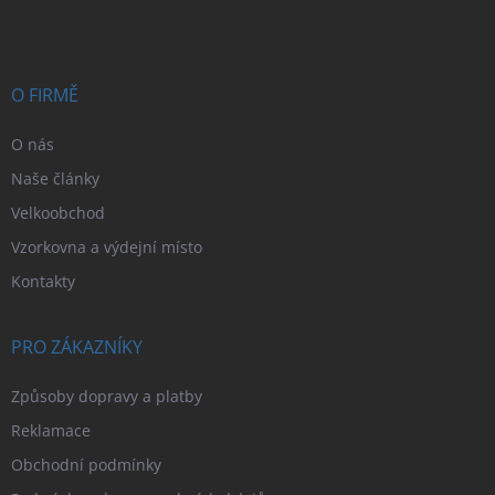
p
a
t
í
O FIRMĚ
O nás
Naše články
Velkoobchod
Vzorkovna a výdejní místo
Kontakty
PRO ZÁKAZNÍKY
Způsoby dopravy a platby
Reklamace
Obchodní podmínky