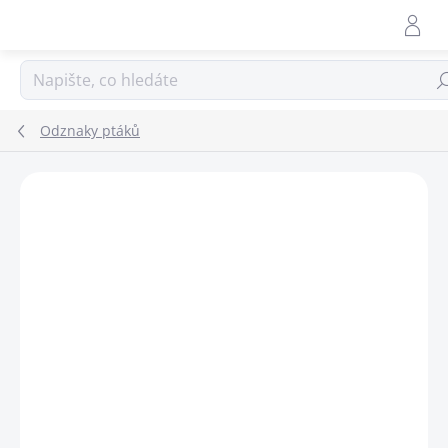
Přejít
na
obsah
Hle
Odznaky ptáků