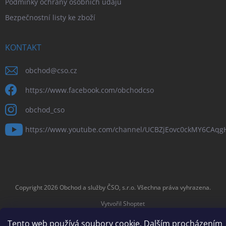
Podmínky ochrany osobních údajů
Bezpečnostní listy ke zboží
KONTAKT
obchod
@
cso.cz
https://www.facebook.com/obchodcso
obchod_cso
https://www.youtube.com/channel/UCBZjEovc0ckMY6CAq
Copyright 2026
Obchod a služby ČSO, s.r.o
. Všechna práva vyhrazena.
Vytvořil Shoptet
Tento web používá soubory cookie. Dalším procházením