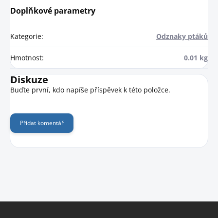
Doplňkové parametry
Kategorie
:
Odznaky ptáků
Hmotnost
:
0.01 kg
Diskuze
Buďte první, kdo napíše příspěvek k této položce.
Přidat komentář
Z
á