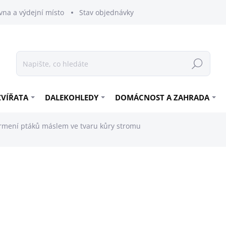
vna a výdejní místo
Stav objednávky
Hledat
ZVÍŘATA
DALEKOHLEDY
DOMÁCNOST A ZAHRADA
rmení ptáků máslem ve tvaru kůry stromu
189 Kč
156,20 Kč bez DPH
Měrná
SKLADEM
cena: