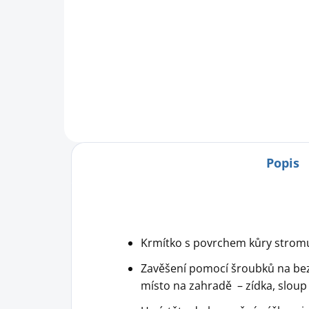
Arašídové máslo jako speciální
pochoutka pro volně žijící
Ara
ptáky. Dopřejte ptákům na vaší
poc
zahradě tuto jedinečnou, na
ptá
proteiny bohatou lahůdku.
zah
pro
och
Popis
Krmítko s povrchem kůry strom
Zavěšení pomocí šroubků na be
místo na zahradě – zídka, sloup