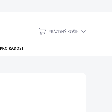
PRÁZDNÝ KOŠÍK
NÁKUPNÍ
KOŠÍK
PRO RADOST