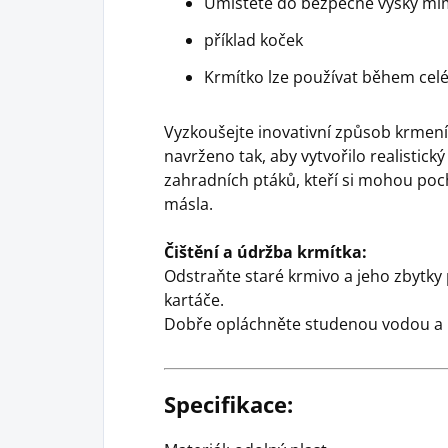
Umístěte do bezpečné výšky mi
příklad koček
Krmítko lze používat během cel
Vyzkoušejte inovativní způsob krmení
navrženo tak, aby vytvořilo realistick
zahradních ptáků, kteří si mohou po
másla.
Čištění a údržba krmítka:
Odstraňte staré krmivo a jeho zbytk
kartáče.
Dobře opláchněte studenou vodou a 
Specifikace: