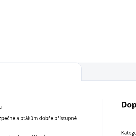
šídové máslo jako speciální
houtka pro volně žijící
ky. Dopřejte ptákům na vaší
radě tuto jedinečnou, na
teiny bohatou lahůdku
ucenou ovocem.
Dop
u
zpečné a ptákům dobře přístupné
Katego