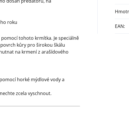
mo dosah predátorů, na
Hmotn
ého roku
EAN
:
 pomocí tohoto krmítka. Je speciálně
ý povrch kůry pro širokou škálu
chutnat na krmení z arašídového
y pomocí horké mýdlové vody a
nechte zcela vyschnout.