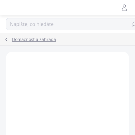
Přejít
na
obsah
Hle
Domácnost a zahrada