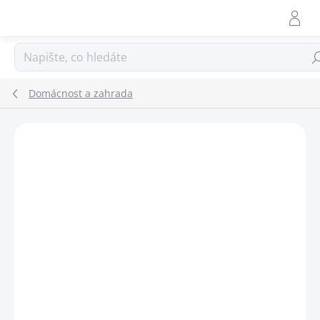
Přejít
na
obsah
Hle
Domácnost a zahrada