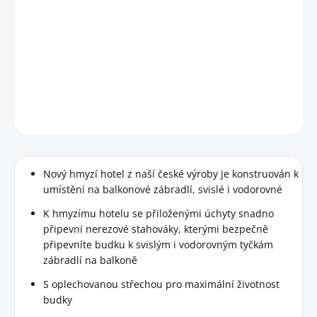
−
+
Přidat do košíku
Hmyzí domek k připevnění na zábradlí, pro pomoc hmyzu ve
městě.
DETAILNÍ INFORMACE
HLÍDAT
Nový hmyzí hotel z naší české výroby je konstruován k
umístění na balkonové zábradlí, svislé i vodorovné
K hmyzímu hotelu se přiloženými úchyty snadno
připevní nerezové stahováky, kterými bezpečně
připevníte budku k svislým i vodorovným tyčkám
zábradlí na balkoně
S oplechovanou střechou pro maximální životnost
budky