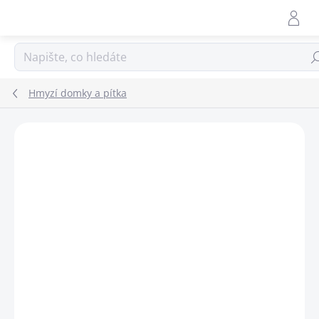
Přejít
na
obsah
Hle
Hmyzí domky a pítka
ZNAČKA:
OBCHOD ČSO