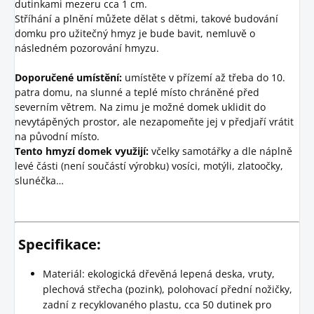
dutinkami mezeru cca 1 cm.
Stříhání a plnění můžete dělat s dětmi, takové budování
domku pro užitečný hmyz je bude bavit, nemluvě o
následném pozorování hmyzu.
Doporučené umístění:
umístěte v přízemí až třeba do 10.
patra domu, na slunné a teplé místo chráněné před
severním větrem. Na zimu je možné domek uklidit do
nevytápěných prostor, ale nezapomeňte jej v předjaří vrátit
na původní místo.
Tento hmyzí domek využijí:
včelky samotářky a dle náplně
levé části (není součástí výrobku) vosíci, motýli, zlatoočky,
slunéčka…
Specifikace:
Materiál: ekologická dřevěná lepená deska, vruty,
plechová střecha (pozink), polohovací přední nožičky,
zadní z recyklovaného plastu, cca 50 dutinek pro