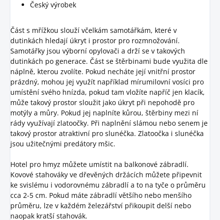
Český výrobek
Část s mřížkou slouží včelkám samotářkám, které v
dutinkách hledají úkryt i prostor pro rozmnožování.
Samotářky jsou výborní opylovači a drží se v takových
dutinkách po generace. Část se štěrbinami bude využita dle
náplně, kterou zvolíte. Pokud necháte její vnitřní prostor
prázdný, mohou jej využít například mírumilovní vosíci pro
umístění svého hnízda, pokud tam vložíte napříč jen klacík,
může takový prostor sloužit jako úkryt při nepohodě pro
motýly a můry. Pokud jej naplníte kůrou, štěrbiny mezi ní
rády využívají zlatoočky. Při naplnění slámou nebo senem je
takový prostor atraktivní pro slunéčka. Zlatoočka i slunéčka
jsou užitečnými predátory mšic.
Hotel pro hmyz můžete umístit na balkonové zábradlí.
Kovové stahováky ve dřevěných držácích můžete připevnit
ke svislému i vodorovnému zábradlí a to na tyče o průměru
cca 2-5 cm. Pokud máte zábradlí většího nebo menšího
průměru, lze v každém železářství přikoupit delší nebo
naopak kratší stahovák.