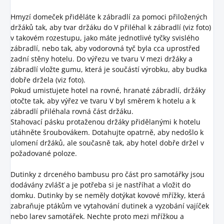
Hmyzí domeček přiděláte k zábradlí za pomoci přiložených
držáků tak, aby tvar držáku do V přiléhal k zábradlí (viz foto)
v takovém rozestupu, jako máte jednotlivé tyčky svislého
zábradlí, nebo tak, aby vodorovná tyč byla cca uprostřed
zadní stěny hotelu. Do výřezu ve tvaru V mezi držáky a
zábradlí vložte gumu, která je součástí výrobku, aby budka
dobře držela (viz foto).
Pokud umisťujete hotel na rovné, hranaté zábradlí, držáky
otočte tak, aby výřez ve tvaru V byl směrem k hotelu a k
zábradlí přiléhala rovná část držáku.
Stahovací pásku protaženou držáky přidělanými k hotelu
utáhněte šroubovákem. Dotahujte opatrně, aby nedošlo k
ulomení držáků, ale současně tak, aby hotel dobře držel v
požadované poloze.
Dutinky z drceného bambusu pro část pro samotářky jsou
dodávány zvlášť a je potřeba si je nastříhat a vložit do
domku. Dutinky by se neměly dotýkat kovové mřížky, která
zabraňuje ptákům ve vytahování dutinek a vyzobání vajíček
nebo larev samotářek. Nechte proto mezi mřížkou a