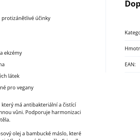
Dop
a protizánětlivé účinky
Katego
Hmotn
 a ekzémy
na
EAN
:
ých látek
dné pro vegany
který má antibakteriální a čistící
mnou vůni. Podporuje harmonizaci
těla.
sový olej a bambucké máslo, které