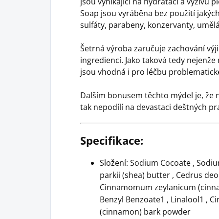
jsou vynikající na hydrataci a výživu 
Soap jsou vyráběna bez použití jakýchk
sulfáty, parabeny, konzervanty, uměl
Šetrná výroba zaručuje zachování výj
ingrediencí. Jako taková tedy nejenže 
jsou vhodná i pro léčbu problematické
Dalším bonusem těchto mýdel je, že n
tak nepodílí na devastaci deštných pr
Specifikace:
Složení: Sodium Cocoate , Sodi
parkii (shea) butter , Cedrus de
Cinnamomum zeylanicum (cinnamo
Benzyl Benzoate1 , Linalool1 ,
(cinnamon) bark powder