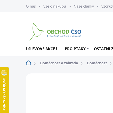
Přejít
O nás
Vše o nákupu
Naše články
Vzorko
na
obsah
❗ SLEVOVÉ AKCE ❗
PRO PTÁKY
OSTATNÍ 
Domů
Domácnost a zahrada
Domácnost
ZNAČKA:
FRIENDLY SOAP