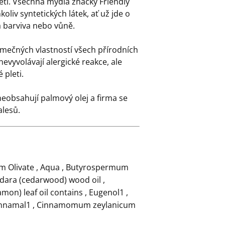
pleti. Všechna mýdla značky Friendly
oliv syntetických látek, ať už jde o
á barviva nebo vůně.
imečných vlastností všech přírodních
nevyvolávají alergické reakce, ale
 pleti.
eobsahují palmový olej a firma se
alesů.
um Olivate , Aqua , Butyrospermum
odara (cedarwood) wood oil ,
n) leaf oil contains , Eugenol1 ,
 Cinnamal1 , Cinnamomum zeylanicum