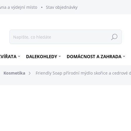
vna a výdejní místo
Stav objednávky
Hledat
ZVÍŘATA
DALEKOHLEDY
DOMÁCNOST A ZAHRADA
Kosmetika
Friendly Soap přírodní mýdlo skořice a cedrové 
89 Kč
73,55 Kč bez DPH
Měrná
SKLADEM
cena: