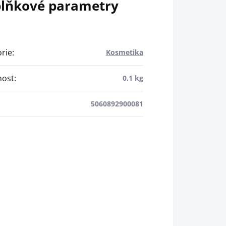
lňkové parametry
rie
:
Kosmetika
ost
:
0.1 kg
5060892900081