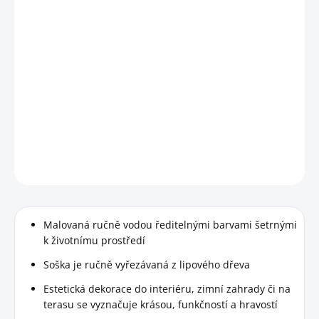
−
+
Přidat do košíku
Ručně vyřezávaná a malovaná soška sýkory modřinky, která
věrně zobrazuje jednoho z našich nejznámějších ptáků.
Malý a milý návštěvník zahrad, krmítek i ptačích budek jako
živý!
DETAILNÍ INFORMACE
HLÍDAT
Malovaná ručně vodou ředitelnými barvami šetrnými
k životnímu prostředí
Soška je ručně vyřezávaná z lipového dřeva
Estetická dekorace do interiéru, zimní zahrady či na
terasu se vyznačuje krásou, funkčností a hravostí