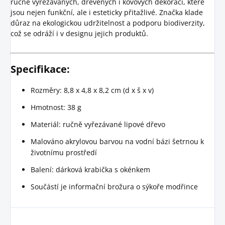
ručně vyřezávaných, dřevěných i kovových dekorací, které
jsou nejen funkční, ale i esteticky přitažlivé. Značka klade
důraz na ekologickou udržitelnost a podporu biodiverzity,
což se odráží i v designu jejich produktů.
Specifikace:
Rozměry: 8,8 x 4,8 x 8,2 cm (d x š x v)
Hmotnost: 38 g
Materiál: ručně vyřezávané lipové dřevo
Malováno akrylovou barvou na vodní bázi šetrnou k
životnímu prostředí
Balení: dárková krabička s okénkem
Součástí je informační brožura o sýkoře modřince