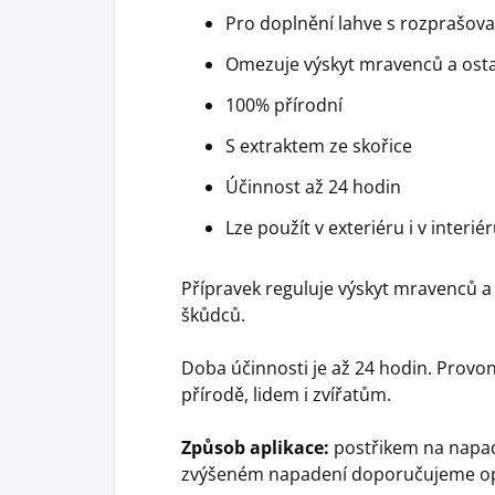
Pro doplnění lahve s rozprašov
Omezuje výskyt mravenců a ost
100% přírodní
S extraktem ze skořice
Účinnost až 24 hodin
Lze použít v exteriéru i v interié
Přípravek reguluje výskyt mravenců a
škůdců.
Doba účinnosti je až 24 hodin. Provoní 
přírodě, lidem i zvířatům.
Způsob aplikace:
postřikem na napaden
zvýšeném napadení doporučujeme opa