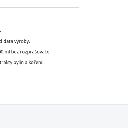
.
d data výroby.
00 ml bez rozprašovače.
trakty bylin a koření.