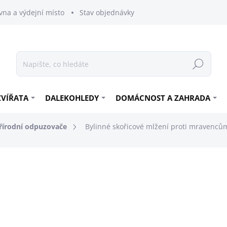
vna a výdejní místo
Stav objednávky
Hledat
ZVÍŘATA
DALEKOHLEDY
DOMÁCNOST A ZAHRADA
řírodní odpuzovače
Bylinné skořicové mlžení proti mravencům
149 Kč
123,14 Kč bez DPH
Měrná
SKLADEM
cena: