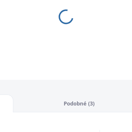
−
+
100% přírodní mlžení pro 
DETAILNÍ INFORMACE
Podobné (3)