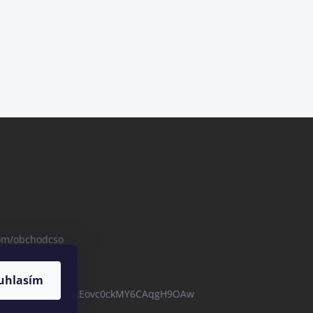
com/obchodcso
uhlasím
com/channel/UCBZjEovc0ckMY6CAqgH9OAw