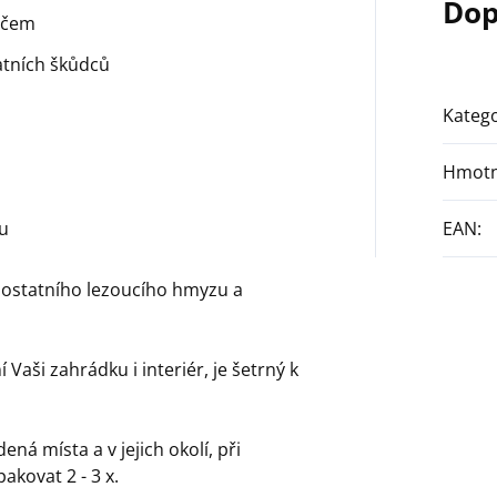
Dop
ačem
atních škůdců
Katego
Hmotn
ru
EAN
:
 ostatního lezoucího hmyzu a
Vaši zahrádku i interiér, je šetrný k
á místa a v jejich okolí, při
kovat 2 - 3 x.