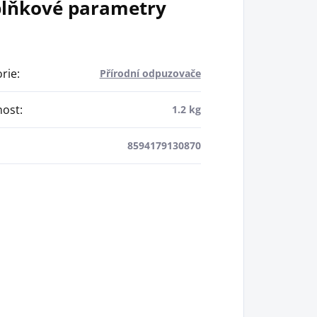
lňkové parametry
rie
:
Přírodní odpuzovače
ost
:
1.2 kg
8594179130870