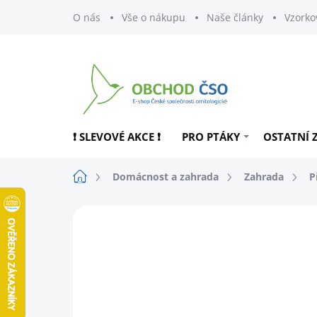
Přejít
O nás
Vše o nákupu
Naše články
Vzorko
na
obsah
❗ SLEVOVÉ AKCE ❗
PRO PTÁKY
OSTATNÍ 
Domů
Domácnost a zahrada
Zahrada
P
ZNAČKA:
JAVERO