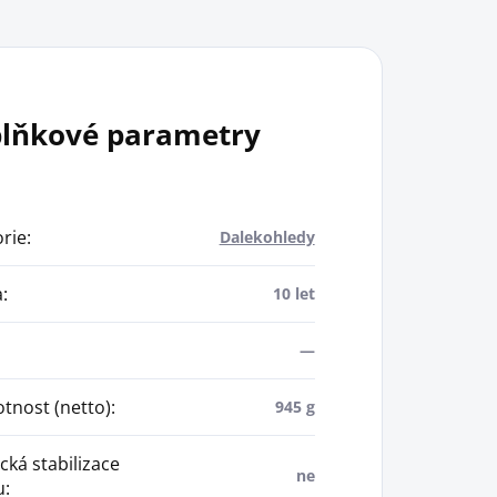
lňkové parametry
rie
:
Dalekohledy
a
:
10 let
—
nost (netto)
:
945 g
cká stabilizace
ne
u
: