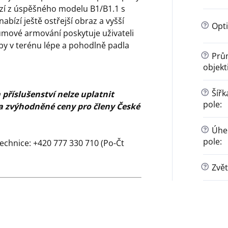
ází z úspěšného modelu B1/B1.1 s
bízí ještě ostřejší obraz a vyšší
?
Opti
umové armování poskytuje uživateli
aby v terénu lépe a pohodlně padla
?
Prům
objekt
?
Šířk
příslušenství nelze uplatnit
pole
:
ma zvýhodněné ceny pro členy České
?
Úhel
pole
:
echnice: +420 777 330 710 (Po-Čt
?
Zvět