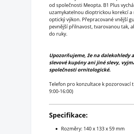
od společnosti Meopta. B1 Plus vych
uzamykatelnou dioptrickou korekcí a na
optický výkon. Přepracované vnější g
pevnější přilnavost, tvarovanou tak, 
do ruky.
Upozorňujeme, že na dalekohledy a 
slevové kupóny ani jiné slevy, vyj
společnosti ornitologické.
Telefon pro konzultace k pozorovací t
9:00-16:00)
Specifikace:
Rozměry: 140 x 133 x 59 mm