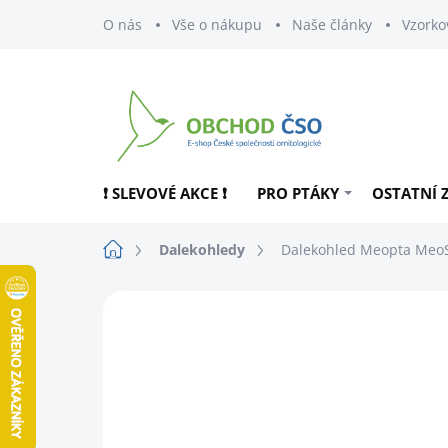
Přejít
O nás
Vše o nákupu
Naše články
Vzorko
na
obsah
❗ SLEVOVÉ AKCE ❗
PRO PTÁKY
OSTATNÍ 
Domů
Dalekohledy
Dalekohled Meopta MeoS
ZNAČKA:
MEOPTA