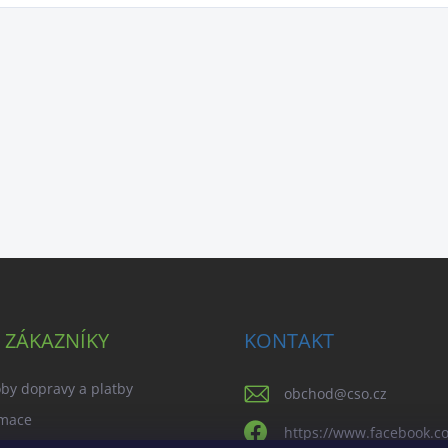
 ZÁKAZNÍKY
KONTAKT
by dopravy a platby
obchod
@
cso.cz
mace
https://www.facebook.