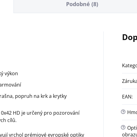
Podobné (8)
Dop
Katego
cký výkon
Záruk
armování
rašna, popruh na krk a krytky
EAN
:
?
Hmot
10x42 HD je určený pro pozorování
ch cílů.
?
Opti
obraz
ují vrchol prémiové evropské optiky