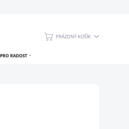
PRÁZDNÝ KOŠÍK
NÁKUPNÍ
KOŠÍK
PRO RADOST