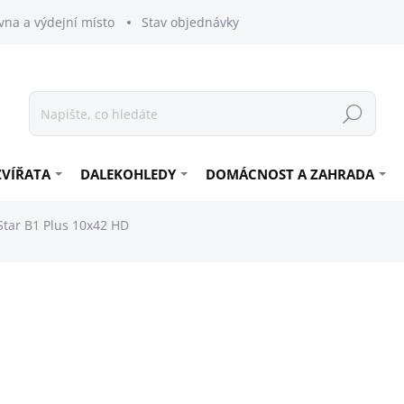
vna a výdejní místo
Stav objednávky
Hledat
ZVÍŘATA
DALEKOHLEDY
DOMÁCNOST A ZAHRADA
tar B1 Plus 10x42 HD
40 296 Kč
33 302,48 Kč bez DPH
Měrná
PRODEJ UKONČEN
cena: