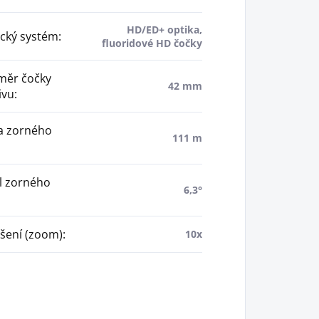
HD/ED+ optika,
cký systém
:
fluoridové HD čočky
ěr čočky
42 mm
ivu
:
a zorného
111 m
 zorného
6,3°
šení (zoom)
:
10x