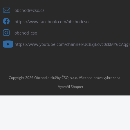
obchod
@
cso.cz
https://www.facebook.com/obchodcso
obchod_cso
https://www.youtube.com/channel/UCBZjEovc0ckMY6CAq
Copyright 2026
Obchod a služby ČSO, s.r.o
. Všechna práva vyhrazena.
Vytvořil Shoptet