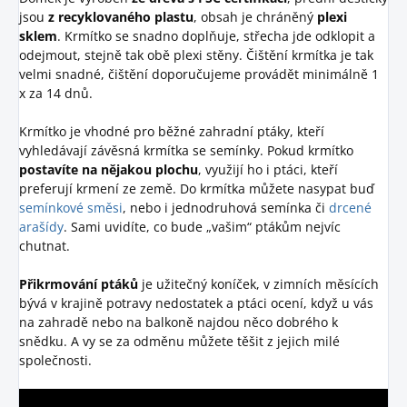
jsou
z recyklovaného plastu
, obsah je chráněný
plexi
sklem
. Krmítko se snadno doplňuje, střecha jde odklopit a
odejmout, stejně tak obě plexi stěny. Čištění krmítka je tak
velmi snadné, čištění doporučujeme provádět minimálně 1
x za 14 dnů.
Krmítko je vhodné pro běžné zahradní ptáky, kteří
vyhledávají závěsná krmítka se semínky. Pokud krmítko
postavíte na nějakou plochu
, využijí ho i ptáci, kteří
preferují krmení ze země. Do krmítka můžete nasypat buď
semínkové směsi
, nebo i jednodruhová semínka či
drcené
arašídy
. Sami uvidíte, co bude „vašim“ ptákům nejvíc
chutnat.
Přikrmování ptáků
je užitečný koníček, v zimních měsících
bývá v krajině potravy nedostatek a ptáci ocení, když u vás
na zahradě nebo na balkoně najdou něco dobrého k
snědku. A vy se za odměnu můžete těšit z jejich milé
společnosti.