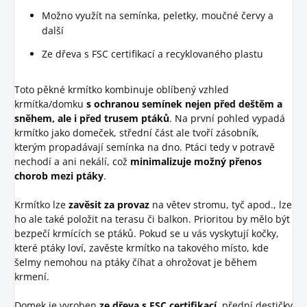
Možno využít na semínka, peletky, moučné červy a
další
Ze dřeva s FSC certifikací a recyklovaného plastu
Toto pěkné krmítko kombinuje oblíbený vzhled
krmítka/domku
s ochranou semínek nejen před deštěm a
sněhem, ale i před trusem ptáků
. Na první pohled vypadá
krmítko jako domeček, střední část ale tvoří zásobník,
kterým propadávají semínka na dno. Ptáci tedy v potravě
nechodí a ani nekálí, což
minimalizuje možný přenos
chorob mezi ptáky
.
Krmítko lze
zavěsit za provaz
na větev stromu, tyč apod., lze
ho ale také položit na terasu či balkon. Prioritou by mělo být
bezpečí krmících se ptáků. Pokud se u vás vyskytují kočky,
které ptáky loví, zavěste krmítko na takového místo, kde
šelmy nemohou na ptáky číhat a ohrožovat je během
krmení.
Domek je vyroben
ze dřeva s FSC certifikací
, přední destičky