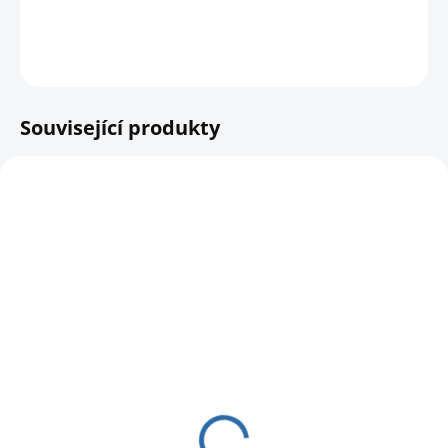
DETAILNÍ INFORMACE
HLÍDAT
Související produkty
NOVINKA
MOMENTÁLNĚ NEDOSTUPNÉ
SKLADEM
Krmítková směs 10 kg
Krmítková směs 10 kg
- pestrý mix - 15 druhů
- letní mix
semen
289 Kč
289 Kč
258,04 Kč bez DPH