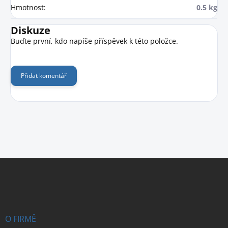
Hmotnost
:
0.5 kg
Diskuze
Buďte první, kdo napíše příspěvek k této položce.
Přidat komentář
Z
á
p
a
t
í
O FIRMĚ