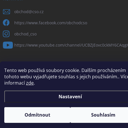
obchod
@
cso.cz
https://www.facebook.com/obchodcso
obchod_cso
https://www.youtube.com/channel/UCBZjEovc0ckMY6CAq
Tento web používá soubory cookie. Dalším procházením
tohoto webu vyjadřujete souhlas s jejich používáním.. Víc
Copyright 2026
Obchod a služby ČSO, s.r.o
. Všechna práva vyhrazena.
informací
zde
.
Vytvořil Shoptet
Nastavení
Odmítnout
Souhlasím