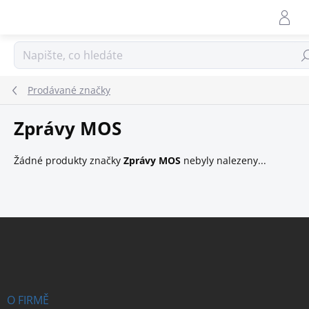
Přejít
na
obsah
Hle
Prodávané značky
Zprávy MOS
Žádné produkty značky
Zprávy MOS
nebyly nalezeny...
Z
á
p
a
t
í
O FIRMĚ