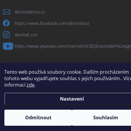
obchod
@
cso.cz
https://www.facebook.com/obchodcso
obchod_cso
https://www.youtube.com/channel/UCBZjEovc0ckMY6CAq
Tento web používá soubory cookie. Dalším procházením
tohoto webu vyjadřujete souhlas s jejich používáním.. Víc
Copyright 2026
Obchod a služby ČSO, s.r.o
. Všechna práva vyhrazena.
informací
zde
.
Vytvořil Shoptet
Nastavení
Odmítnout
Souhlasím