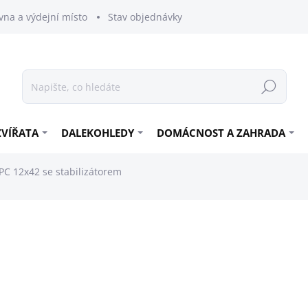
vna a výdejní místo
Stav objednávky
Hledat
ZVÍŘATA
DALEKOHLEDY
DOMÁCNOST A ZAHRADA
PC 12x42 se stabilizátorem
29 900 Kč
24 710,74 Kč bez DPH
Měrná
SKLADEM
cena: