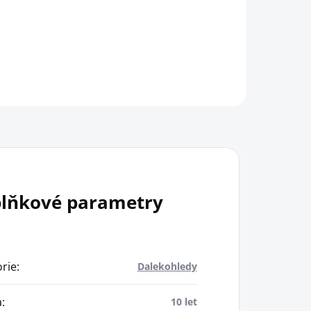
lňkové parametry
rie
:
Dalekohledy
a
:
10 let