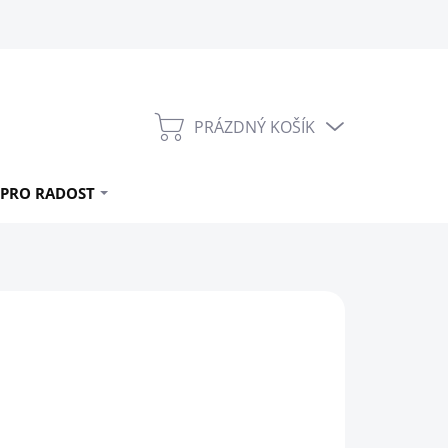
PRÁZDNÝ KOŠÍK
NÁKUPNÍ
KOŠÍK
PRO RADOST