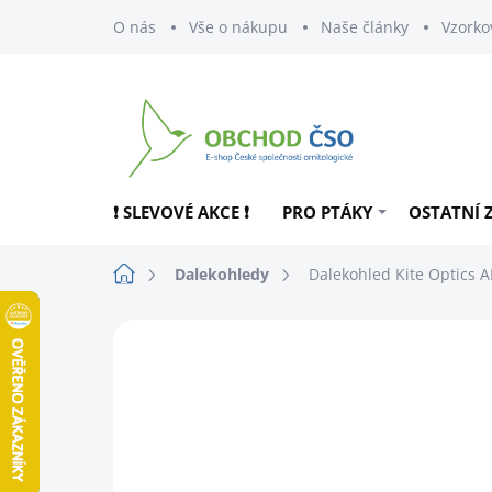
Přejít
O nás
Vše o nákupu
Naše články
Vzorko
na
obsah
❗ SLEVOVÉ AKCE ❗
PRO PTÁKY
OSTATNÍ 
Domů
Dalekohledy
Dalekohled Kite Optics A
ZNAČKA:
KITE OPTICS