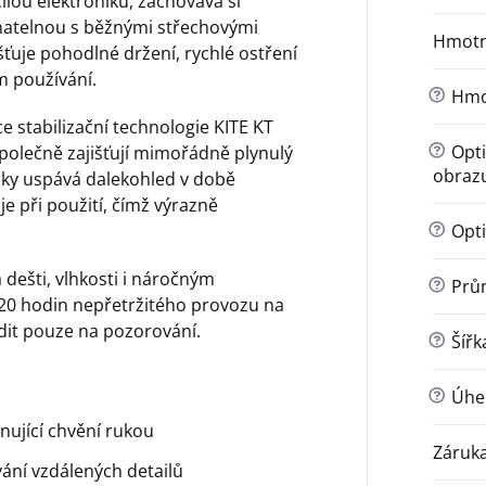
ilou elektroniku, zachovává si
atelnou s běžnými střechovými
Hmotn
ťuje pohodlné držení, rychlé ostření
m používání.
?
Hmot
 stabilizační technologie KITE KT
?
Opti
společně zajišťují mimořádně plynulý
obraz
cky uspává dalekohled v době
je při použití, čímž výrazně
?
Opti
dešti, vlhkosti i náročným
?
Prům
120 hodin nepřetržitého provozu na
dit pouze na pozorování.
?
Šířk
?
Úhel
nující chvění rukou
Záruk
ání vzdálených detailů