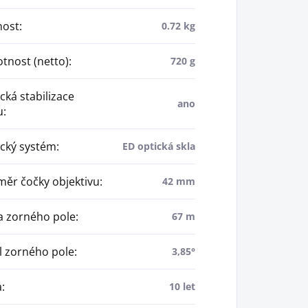
ost
:
0.72 kg
nost (netto)
:
720 g
cká stabilizace
ano
u
:
cký systém
:
ED optická skla
ěr čočky objektivu
:
42 mm
a zorného pole
:
67 m
 zorného pole
:
3,85°
a
:
10 let