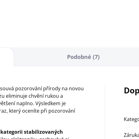
ailní pohled v každém
mžiku a za všech
telných podmínek.
Podobné (7)
Dop
souvá pozorování přírody na novou
azu eliminuje chvění rukou a
ětšení naplno. Výsledkem je
raz, který oceníte při pozorování
Katego
kategorii stabilizovaných
Záruk