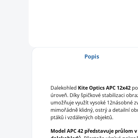
det
oka
svě
Popis
Dalekohled
Kite Optics APC 12x42
po
úroveň. Díky špičkové stabilizaci obr
umožňuje využít vysoké 12násobné zv
mimořádně klidný, ostrý a detailní ob
ptáků i vzdálených objektů.
Model APC 42 představuje průlom v 