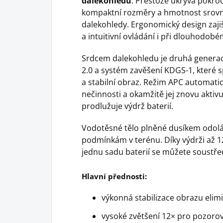
dalekohledů
. Přestože ukrývá pokroč
kompaktní rozměry a hmotnost srovn
dalekohledy. Ergonomický design zajiš
a intuitivní ovládání i při dlouhodobé
Srdcem dalekohledu je druhá generace
2.0 a systém zavěšení KDGS-1, které 
a stabilní obraz. Režim APC automati
nečinnosti a okamžitě jej znovu aktivu
prodlužuje výdrž baterií.
Vodotěsné tělo plněné dusíkem odolá 
podmínkám v terénu. Díky výdrži až 
jednu sadu baterií se můžete soustře
Hlavní přednosti:
výkonná stabilizace obrazu elimi
vysoké zvětšení 12× pro pozorov